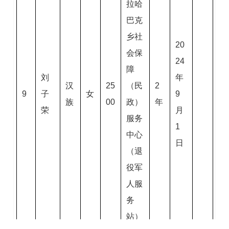
拉哈
巴克
乡社
20
会保
24
障
刘
年
汉
25
（民
2
9
子
女
9
族
00
政）
年
荣
月
服务
1
中心
日
（退
役军
人服
务
站）