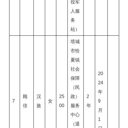
役军
人服
务
站）
塔城
市恰
夏镇
社会
20
保障
24
（民
年
顾
汉
25
政）
2
7
女
9
佳
族
00
服务
年
月
中心
1
（退