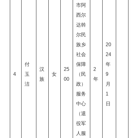
市阿
西尔
达斡
尔民
族乡
20
社会
24
付
保障
年
汉
25
2
4
玉
女
（民
9
族
00
年
洁
政）
月
服务
1
中心
日
（退
役军
人服