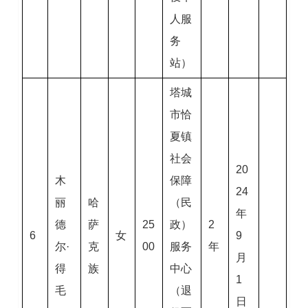
人服
务
站）
塔城
市恰
夏镇
社会
20
木
保障
24
丽
哈
（民
年
德
萨
25
政）
2
6
女
9
尔·
克
00
服务
年
月
得
族
中心
1
毛
（退
日