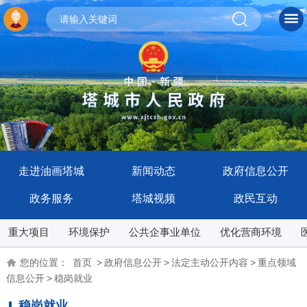
走进油画塔城
新闻动态
政府信息公开
政务服务
塔城视频
政民互动
重大项目
环境保护
公共企事业单位
优化营商环境
您的位置：
首页
>
政府信息公开
>
法定主动公开内容
>
重点领域
信息公开
>
稳岗就业
稳岗就业