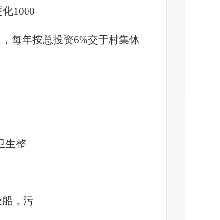
化1000
理，每年按总投资
6%交于村集体
。
卫生整
圾船，污