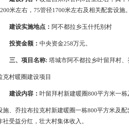
3200米左右，75管径1700米左右及相关配套
建设实施地点：
阿不都拉乡
玉什托别村
投资金额：
中央资金
258万元。
三、项目名称
:
塔城市阿不都拉乡叶留拜村、
拉克村暖圈建设项目
建设内容：
叶留拜村新建暖圈
800平方米一
设施、乔拉布拉克村新建暖圈一栋
800平方米及
作社受益分红，壮大村集体收入。