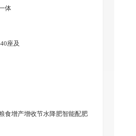
一体
240座及
粮食增产增收节水降肥智能配肥