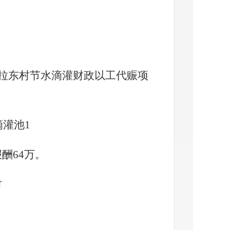
拉东村节水滴灌财政以工代赈项
滴灌池1
酬64万。
村