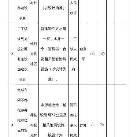
树村
人民
（以设计为准）
路建设
政府
项目
新建50立方水塔
二工镇
一座，水井一
铁列克
二工
铁列
个，变压器一台
提社区
镇人
蔡宝
149
2
克提
149
及相关配套附属
基础设
民政
军
社区
设施（以设计为
施建设
府
准）。
项目
塔城市
阿不都
水源地改造，铺
阿不
拉乡乔
设管网2.2公里及
乔拉
都拉
拉布拉
相关附属设施
70
3
布拉
乡人
孙健
70
克村安
（以设计为
克村
民政