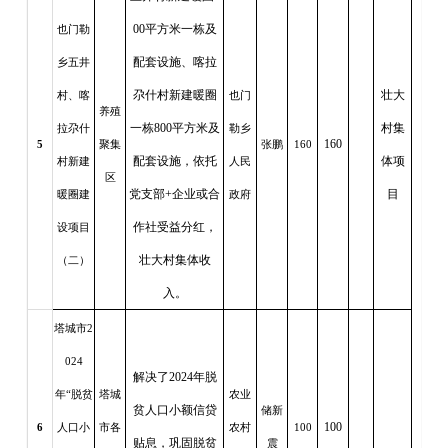
00平方米一栋及
也门勒
配套设施、喀拉
乡五井
尕什村新建暖圈
壮大
村、喀
也门
养殖
一栋800平方米及
村集
拉尕什
勒乡
160
5
聚集
张鹏
160
配套设施，依托
体项
村新建
人民
区
党支部+企业或合
目
暖圈建
政府
作社受益分红，
设项目
壮大村集体收
（二）
入。
塔城市2
024
解决了2024年脱
年“脱贫
塔城
农业
贫人口小额信贷
储新
100
6
人口小
市各
农村
100
贴息，巩固脱贫
震