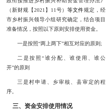
政
衔接推进乡村振兴补助资金管理
办法》
（
新
财规
【
20
21】11
号
）
等文件
规定
，经
市乡村振兴
领导小组研究确定，结合项目
准备情况，按照以下原则安排使用资金。
一是
按照
“
两上两下
”相互对应的原则
;
二是
按照
“谁分配、谁使用、谁公
开”的原则
三是村申请、乡审核、县审定的程
序。
三、
资金安排使用情况