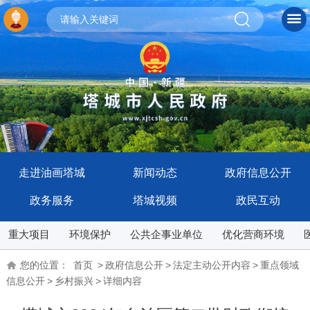
走进油画塔城
新闻动态
政府信息公开
政务服务
塔城视频
政民互动
重大项目
环境保护
公共企事业单位
优化营商环境
您的位置：
首页
>
政府信息公开
>
法定主动公开内容
>
重点领域
信息公开
>
乡村振兴
>
详细内容