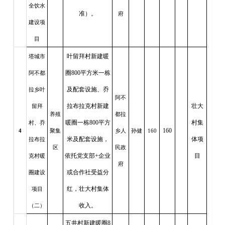
全饮水
准）。
府
建设项
目
叶留拜村新建暖
塔城市
圈800平方米一栋
阿不都
及配套设施、乔
拉乡叶
阿不
拉布拉克村新建
壮大
留拜
养殖
都拉
暖圈一栋800平方
村集
村、乔
160
4
聚集
乡人
孙健
160
米及配套设施，
体项
拉布拉
区
民政
依托党支部+企业
目
克村暖
府
或合作社受益分
圈建设
红，壮大村集体
项目
收入。
（二）
五井村新建暖圈8