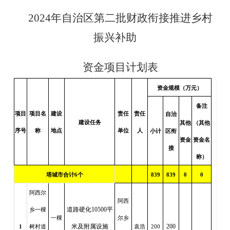
2024年
自治区第二批财政衔接推进乡村
振兴补助
资金项目
计划表
资金规模（万元）
备注
项目
项目名
建设
责任
责任
自治
建设任务
其他
（其他
序号
称
地点
单位
人
小计
区衔
资金
资金名
接
称）
塔城市合计6个
839
839
0
0
阿西尔
阿西
道路硬化10500平
乡一棵
一棵
尔乡
米及附属设施
200
1
树村道
袁浩
200