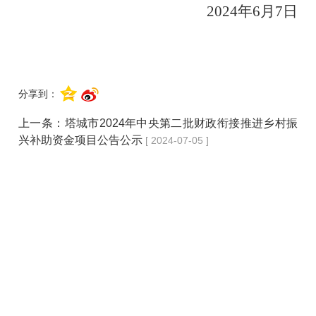
2024
年
6
月
7
日
分享到：
上一条：
塔城市2024年中央第二批财政衔接推进乡村振
兴补助资金项目公告公示
[ 2024-07-05 ]
下一条：
塔城市2024年巩固拓展脱贫攻坚成果同乡村振
兴有效衔接项目库公示
[ 2024-06-07 ]
联系我们
网站声明
网站地图
友情链接
联系我们
|
网站声明
|
网站地图
|
友情链接
开办：塔城市人民政府 主办：塔城市人民政府办公室