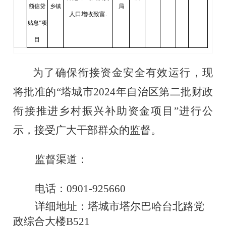
额信贷
乡镇
局
人口增收致富.
贴息”项
目
为了确保
衔接资金
安全有效运行，
现
将
批
准
的
“塔城市2024年
自治区
第二批
财政
衔接推进乡村振兴补助资金项目
”
进行公
示
，接受广大干部群众的监督。
监督渠道：
电话：
0901-925660
详细地址：塔城市塔尔巴哈台北路党
政综合大楼
B521