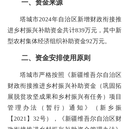
一、资金来源
塔城市
2024年自治区新增财政衔接推
进乡村振兴补助资金
共计
839
万元，其中新
型农村集体经济组织补助资金
92万元。
二、
资金安排使用原则
塔城市
严格按照
《新疆
维吾尔
自治区
财政衔接推进乡村振兴补助资金（巩固拓
展脱贫攻坚成果和乡村振兴有任务）
项目
管理办法（暂行）
通知
》（
新
乡振
【
20
21】32
号
）
，
《新疆
维吾尔
自治区财