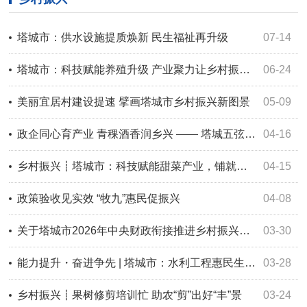
塔城市：供水设施提质焕新 民生福祉再升级
07-14
塔城市：科技赋能养殖升级 产业聚力让乡村振兴“有钱景、有温度”
06-24
美丽宜居村建设提速 擘画塔城市乡村振兴新图景
05-09
政企同心育产业 青稞酒香润乡兴 —— 塔城五弦河酿酒赋能乡村经济提质增效
04-16
乡村振兴┋塔城市：科技赋能甜菜产业，铺就乡村振兴致富路
04-15
政策验收见实效 “牧九”惠民促振兴
04-08
关于塔城市2026年中央财政衔接推进乡村振兴补助资金以工代赈项目情况的公示
03-30
能力提升・奋进争先 | 塔城市：水利工程惠民生 乡村振兴添动能
03-28
乡村振兴┋果树修剪培训忙 助农“剪”出好“丰”景
03-24