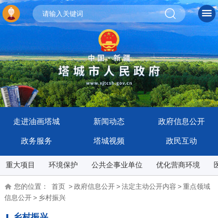
走进油画塔城
新闻动态
政府信息公开
政务服务
塔城视频
政民互动
重大项目
环境保护
公共企事业单位
优化营商环境
您的位置：
首页
>
政府信息公开
>
法定主动公开内容
>
重点领域
信息公开
>
乡村振兴
乡村振兴