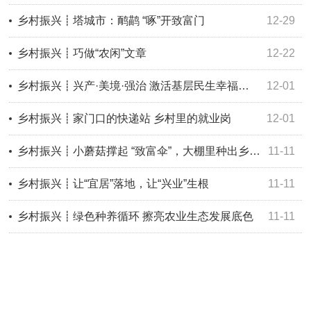
乡村振兴┋塔城市：鸸鹋 “啄”开致富门
12-29
乡村振兴┋巧做“农闲”文章
12-22
乡村振兴┋兴产·美境·强治 激活基层民生幸福密码
12-01
乡村振兴┋家门口的快递站 乡村里的就业岗
12-01
乡村振兴┋小蘑菇撑起 “致富伞”，大棚里种出乡村振兴好光景
11-11
乡村振兴┋让“宜居”落地，让“兴业”生根
11-11
乡村振兴┋绿色种养循环 擦亮农业生态发展底色
11-11
科技赋能碱地番茄焕新颜 辽塔合作奏响乡村振兴新乐章
10-31
乡村振兴┋从“粮”到“良”！塔城市投资2.44亿元打造高标准农田建设项目，亩产提升10%
10-23