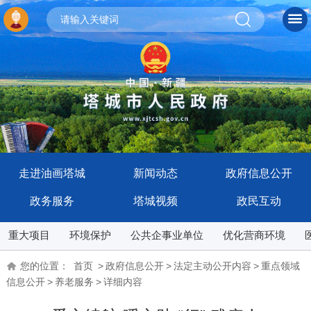
走进油画塔城
新闻动态
政府信息公开
政务服务
塔城视频
政民互动
重大项目
环境保护
公共企事业单位
优化营商环境
您的位置：
首页
>
政府信息公开
>
法定主动公开内容
>
重点领域
信息公开
>
养老服务
>
详细内容