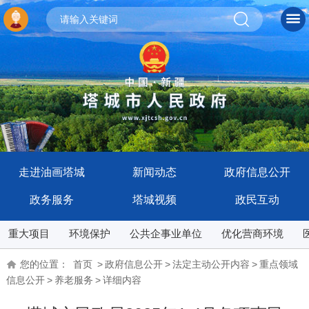
走进油画塔城
新闻动态
政府信息公开
政务服务
塔城视频
政民互动
重大项目
环境保护
公共企事业单位
优化营商环境
您的位置：
首页
>
政府信息公开
>
法定主动公开内容
>
重点领域
信息公开
>
养老服务
>
详细内容