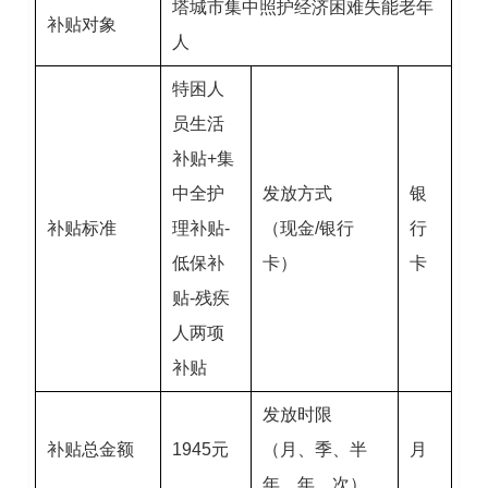
塔城市集中照护经济困难失能老年
补贴对象
人
特困人
员生活
补贴+集
中全护
发放方式
银
补贴标准
理补贴-
（现金/银行
行
低保补
卡）
卡
贴-残疾
人两项
补贴
发放时限
补贴总金额
1945元
（月、季、半
月
年、年、次）