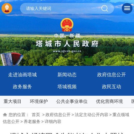
走进油画塔城
新闻动态
政府信息公开
政务服务
塔城视频
政民互动
重大项目
环境保护
公共企事业单位
优化营商环境
您的位置：
首页
>
政府信息公开
>
法定主动公开内容
>
重点领域
信息公开
>
养老服务
>
详细内容