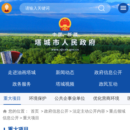
走进油画塔城
新闻动态
政府信息公开
政务服务
塔城视频
政民互动
重大项目
环境保护
公共企事业单位
优化营商环境
您的位置：
首页
>
政府信息公开
>
法定主动公开内容
>
重点领域
信息公开
>
重大项目
重大项目