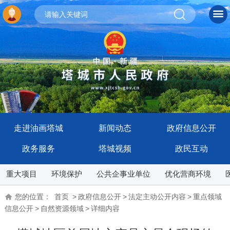
走进油画塔城
新闻动态
政府信息公开
政务服务
塔城视频
政民互动
重大项目
环境保护
公共企事业单位
优化营商环境
您的位置：
首页
>
政府信息公开
>
法定主动公开内容
>
重点领域
信息公开
>
自然资源领域
>
详细内容