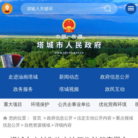
走进油画塔城
新闻动态
政府信息公开
政务服务
塔城视频
政民互动
重大项目
环境保护
公共企事业单位
优化营商环境
您的位置：
首页
>
政府信息公开
>
法定主动公开内容
>
重点领域
信息公开
>
自然资源领域
>
详细内容