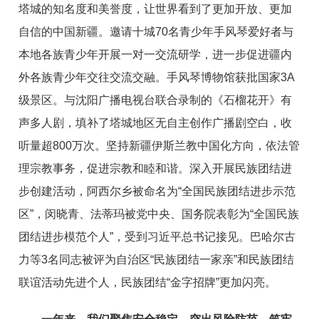
塔城的知名度和美誉度，
让世界看到了更加开放、更加
自信的中国新疆。
邀请十城70名青少年手风琴爱好者与
本地各族青少年开展一对一交流研学，进一步促进疆内
外各族青少年交往交流交融。
手风琴博物馆获批国家3A
级
景区。
与
沈阳广播电视台联合录制的《石榴花开》有
声多人剧，
填补了塔城地区无自主创作广播剧空白，收
听
量超800万次。
坚持新疆伊斯兰教中国化方向，依法管
理宗教事务，
促进宗教和睦和谐。
深入开展民族团结进
步创建活动，
阿
西尔乡被命名为
“
全国民族团结进步示范
区
”
，
闵晓青、法蒂玛被党中央、国务院表彰为
“
全国民族
团结进步模范个人
”
，
受到习近平总书记接见。巴哈尔古
力等
3
名同志被评为自治区
“
民族团结一家亲
”
和民族团结
联谊活动先进个人，民族团结
“
金字招牌
”
更加闪
亮。