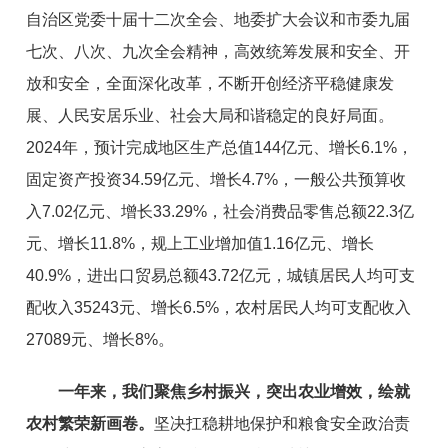
自治区党委十届
十
二
次全会
、
地委扩大会议和市委九届
七
次、八次、九次全会精神，
高效
统筹发展和安全、开
放和安全，
全面深化改革，不断开创经济平稳健康发
展、
人民安居乐业、社会大局
和谐
稳定的良好局面。
2024
年，预计完成地区生产
总值
144
亿元
、
增长
6.
1
%
，
固定资产投资
34.59
亿元
、
增长
4.7
%
，
一般公共预算收
入
7.02
亿元
、
增长33.29%
，
社会消费品零售总额22.
3
亿
元
、
增长
1
1
.
8
%
，
规上工业增加值
1.16
亿元
、
增长
40.9
%
，
进出口贸易总额
43.72
亿元
，城镇居民人均可支
配收入35243元、
增长
6.5
%
，
农村居民人均可支配收入
27089元、增长
8
%
。
一年来，我们聚焦乡村振兴，突出农业增效，绘就
农村繁荣新画卷。
坚决扛稳耕地保护和粮食安全政治责