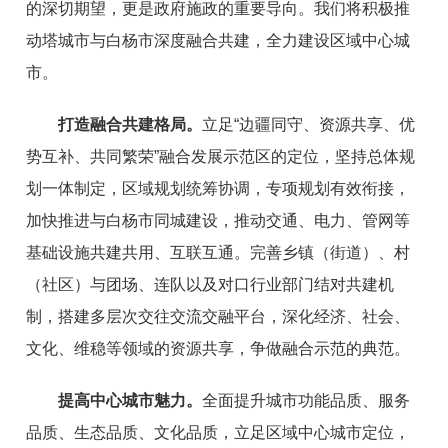
的深切期望，更是政府施政的重要导向。我们将积极推
动塔城市与白
杨市深度融合共建，全力建设区域中心城
市。
打造融合共建格局。
立足
“
边疆同守、资源共享、优
势互补、共同繁荣
”
融合发展示范区的定位
，
坚持总体规
划一体制定，区域规划统筹协调，专项规划有效衔接，
加快推进与白
杨市
同城建设
，推
动
交通、电力、管网等
基础设施共建共用、
互联互通
。
完善乡镇（街道）、村
（社区）与团场、连队以及对口行业部门结对共建机
制，搭建多层次交往交流交融平台，
深化
经
济、社会、
文化
、
维稳等领域的资源共享，争做融合示范的
典范
。
提
高中心
城市魅力
。
全面提升城市功能品质、服务
品质、生态品质、文化品质
，
立足区域中心城市定位，