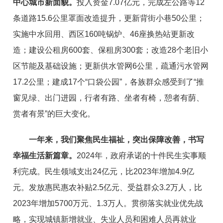
中心城市
新
面
貌。
投入资金
7.07亿
元，
完成
左公
路等
12
条道路
15.6
公里罩面改造提升，更新
背街小巷
50公里
；
实施
中水回用、西区
160
吨锅
炉、46座换热站更新改
造
；
建设公租房
600
套、保租房300套
；改造
28个老旧小
区节能及基础设施
；
更新供水管网6
公里，
疏通污水管网
17.2公里
；
建
成17个
“
口
袋公园
”
，
各族群众感受到了
“
推
窗见绿
、
出
门进园，行者有路
、
坐者有椅，憩者有荫
、
赏者有景
”
的巨大变化。
一年来，我们聚焦民生福祉，突出保障改善，书写
幸福生活新篇章。
2024年，政府承诺的十件民生实事顺
利完成。民生领域支出24亿元，比2023年增加4.9亿
元。发放惠民惠农补贴2.
5
亿元、受益群众3.2万人，比
2023年增加5700万元、1.
3
万人。
贯彻落实就业优先战
略，
实现城镇新增就
业
、
失业人员
和
困
难人员再就业