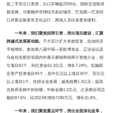
批二手车出口资质，出口车
辆
超2500
台
。国际交流取得
新进展，与塞梅伊市缔结为友好城市。巴克图—巴克特
口岸客运恢复常态化运行，两地人员往来更
加
便利。
一年来，我们聚焦招商引资，突出项目建设，汇聚
跨越式发
展
新动能。
千方百计扩大有效投资，拉动经济
平稳增长。
参加第八届中国
—
亚欧博览会、辽洽会
以及
乌兹别克斯坦
等
国内外
展示
展销和招商引资推介会
，
招
引项目82个，到位资金62.3亿元，
增长7.24%
。
实施固
定资产投资项目95个，其中亿元以上项目30个、百亿元
以上项目1个。
扶持企业发展，
减免税
费1.3亿元
；
提高
在政府采购中的份额，
中标金额1.2亿元、占采购合同总
额的87.6%，比2023年增加7290万元
、
增长31.8%。
一年来，我们聚焦重点环节，突出全面深化改革，