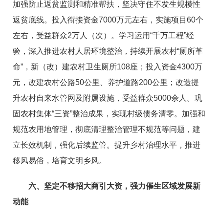
加强防止返贫监测和精准帮扶，坚
决守住不发生规模性
返贫底线。
投入衔接资
金
7000
万元
左右
，
实施项目
60
个
左右
，
受益群众
2万
人（次）。学习运用
“
千万工程
”
经
验，
深入推进
农村人居环境整治，
持续开展农村
“
厕所革
命
”
，
新（改）建农村
卫生
厕所
108
座；
投入资金4300万
元，
改建农村公路50公里、养护道路
200
公里
；
改造提
升农村自来水管网及附属设施，受益群众
5000
余人。
巩
固农村集
体
“
三资
”
整
治成果，实现村级债务清零。加强和
规范农用地管理，彻底清理整治管理不规范等问题，
建
立
长效机制
，
强化后续监管。
提升乡村治理水平，推进
移风易俗，
培育
文明乡
风
。
六、
坚定不移
招大商引大资
，
强力催生
区域发展新
动能