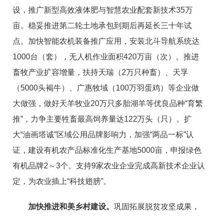
设，
推广
新型
高效液体肥与智慧农业配套新技术35万
亩。
稳妥
推进第二轮土地承包到期后再延长三十年试
点。
加快智能农机装备推广应用，
安装北斗
导航系统达
1000台（套）
，无人机作业面积420万亩（次）。
推进
畜牧产业扩容增量，
扶持天瑞（
2
万只种畜）、天孚
（
5000
头褐牛）、
广惠牧域（
100
万羽蛋鸡）等企业做
大做强，
做好
天羊牧业
20
万只
多胎
湖
羊等优良品种
“
育繁
推
”
，
力争
主要牲畜最高饲养量达122万头（只）
。
扩
大
“
油画塔诚
”
区
域公
用
品牌
影响力
，
加强
“
两品一标
”
认
证，建设
有机农产品标准化生产基地
5000
亩，
申报绿色
有机
品牌2
～3
个
。支持
9家
农业
企业完成高新技术企业认
定，为农业插上
“
科技翅膀
”
。
加快推进和美乡村建设。
巩固拓展脱贫攻坚成果，