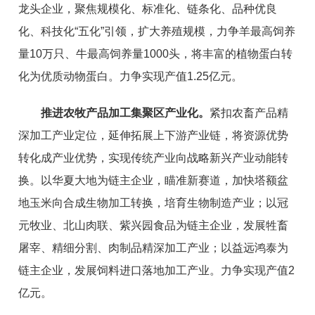
龙头企业
，
聚焦规模化、
标准化、链条化、
品种优良
化、科技化
“
五化
”
引领，扩大
养殖规模，力争羊最高饲养
量10万只、牛最高饲养量1000头，
将丰富的植物蛋白转
化为优质动物蛋白。
力争实现产值
1.25
亿元。
推进农牧产品加工集聚区产业化。
紧扣农畜产品精
深加工产
业定位，延伸拓展上下游产业链，将资源优势
转化成产业优势，
实
现传统产业向战略新兴产业动能转
换。以华夏大地为链主企业，
瞄准新赛道，加快塔额盆
地玉米向
合成生物
加工转换，培育生物制造产业
；以冠
元牧业、北山肉联、
紫兴园食品为链主企业，发展牲畜
屠宰、精细分割、肉制品精深加
工产业；以益远鸿泰为
链主企业，发展饲料进口落地加工产业。
力争实现产值2
亿元。