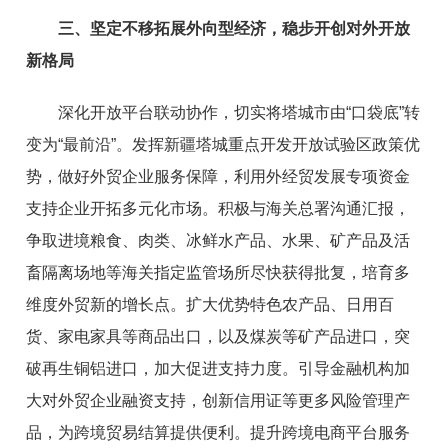
三、
坚定不移
拓展外向型经济，稳步开创
对外开放
新格局
深化开放平台联动协作
，切实将塔城市由
“口袋底”
转
变为
“最前沿”
。
发挥新疆塔城重点开发开放试验区政策优
势，
做好外贸企业服务保障，
利用外经贸发展专项资金
支持
企业开拓多
元化市场。
积极与海关总署沟通汇报，
争取进境粮食、肉类、冰鲜水产品、水果、矿产品及活
畜隔离场地等海关指定监管场所尽
快获得批复，培育多
维度外贸新的增长点。
扩大优势特色农产
品、日用百
货、家电家具等商品出口
，
以及煤炭等矿产品进口，
突
破再生铜铝进口，加大促进支持力度。引导金融机
构加
大对外贸企业融资支持，创新信用证等更多风险管理产
品，
为跨境贸易结算提供便利。提升跨境电商平台服务