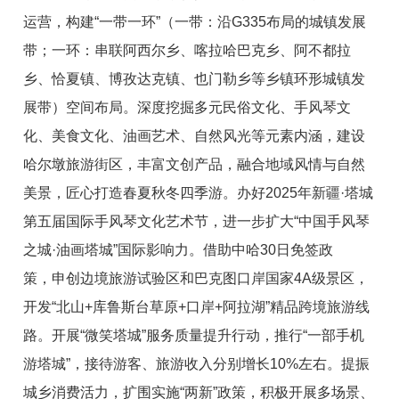
运营，构建“一带一环”（
一带：沿
G335
布局的城镇发展
带；一环：串联阿西尔乡、喀拉哈巴克乡、阿不都拉
乡、恰夏
镇、博孜达克镇、也门勒乡等乡镇环形城镇发
展带）
空间布局。
深度挖掘多元民俗文化、手风琴文
化、美食文化、油画艺术、
自然风光等元素内涵，
建设
哈
尔
墩旅游街区，丰富文创产品，融合地域风情与自然
美景，匠心打造春夏秋冬四季游。
办好
2025年新疆
·
塔城
第五届国际手风琴文化艺术节，
进一步
扩大
“
中
国手
风琴
之城
·
油画塔城
”
国际影响力。
借助中哈
30
日免签政
策，
申创
边境旅游试验区和巴克图口岸国家4A级景区
，
开发“北山+库鲁斯台草原+口岸+阿
拉湖”精品跨境旅游线
路。
开展
“
微笑塔城
”
服务质量提升行动
，
推行“一部手机
游塔城”，
接待游客、旅游收入
分别
增长10%
左右
。
提振
城乡消费活力
，
扩围实施
“
两新
”
政策，积极开
展多场景、