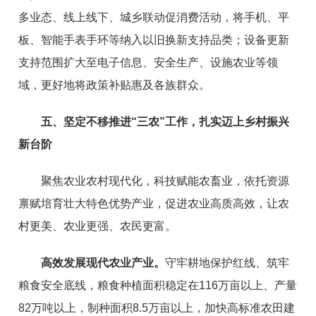
多业态、
线上线下、
城乡联动促消费活动，
将手机、
平
板、
智能手表手环等纳入以旧
换新支持品类
；
设备更新
支持范围扩大至电子信息、安全生产、
设施农业等领
域，更好地将政策补贴惠及各族群众。
五、
坚定不移推进
“
三农
”
工作，
扎实
迈上乡村振兴
新台阶
聚焦农业农村现代化，
科技赋能农畜业，
依托资源
禀赋培育
壮大特色优势产业，
促进
农业高质高效，让农
村更美、农业更强、
农民更富。
高效发展现代农业
产业
。
守牢耕地保护红线、筑牢
粮食安全底线，
粮食种植面积稳定在116万亩以上、产量
82
万吨以上，
制种面积
8
.5万亩以上，
加快
高标准农田
建