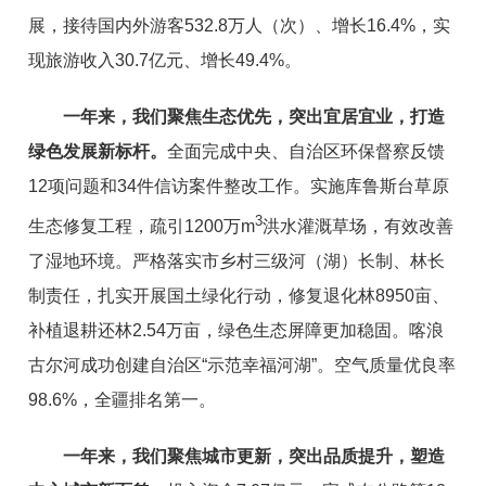
展，
接待国内外游客532.8万人（次）、
增长16.4%，实
现旅游收入30.7亿元、增长49.4%。
一年来，我们聚焦生态优先，突出
宜居宜业
，打造
绿色发展新
标杆
。
全面完成中央、自治区环保督察反馈
12项问题和34件信访案件整改工作。实施库鲁斯台草原
3
生态修复
工程
，疏引1200
万
m
洪水灌溉草场，有效改善
了湿地环境。严格落实市乡村三级河（湖）长制、林长
制责任
，
扎实开展国土绿化行动，修复退
化林8950亩、
补植退耕还林2.54万亩，绿色生态屏障更加稳固。
喀浪
古尔河成功创建自治区
“
示范幸福河湖
”
。
空气质量优良率
98.6%，全疆排名第一。
一年来，我们聚焦城市更新，突出品质提升，塑造