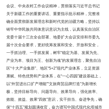
会议、中央农村工作会议精神，
贯彻落实习近平总书记
关于新疆工作的重要讲话
、
重要指示批示精神，完整准
确全面
贯彻新发展理念
和
新时代党的治疆方略，
坚持以
铸牢中华民族共同体意识
意识为主线，
认真落实自治区
党委十届十三次全会部署、地委扩大会议
安排
和市委九
届十次全
会要
求
，更好统筹发展和安全、开放和
安全
，
一手抓治理、一手抓发展
，
树牢
“
稳定为基、
发展为先、
产业为本、项目为王、
创新为魂
”
的发展理念，聚焦自治
区
“
十大产业集群
”
、
地区
“
5+2
”现代产业体系
，立足资源
禀赋、特色优势和产业体系，在
“一心四园”
建设基础上，
以
“外贸进出口扩产增能”“文旅商贸品牌打造”
为新增长
极，
坚持
目标导向、问题导向、效果导向
，强化
效率、
效能、效益、效果
“
四效
”
意识，实干担当、奋进争先，确
保
“
十四五
”规划
圆满
收官，
奋力谱写中国式现代化塔城市