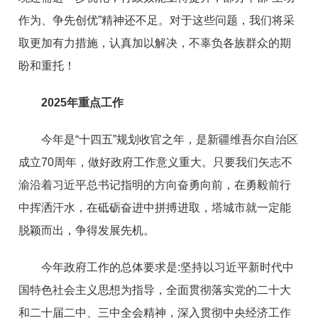
作为、争先创优”精神还不足。
对于这些问题，我们将采
取
更加
有力措施，认真加以解决
，不辜负各族
群众
的期
盼和重托！
2025年重点工作
今年
是
“
十四五
”
规划收官之年
，是
新疆维吾尔自治区
成立70周年，做好政府工作意义重大。只要我们矢志不
渝沿着习近平总书记指明的方向奋勇向前，在勇毅前行
中挥洒汗水，在砥砺奋进中拼搏进取，塔城
市
就一定能
脱颖而出，争得发展先机。
今年政府工作的
总体要求
是:坚持以习近平新时代中
国特色
社会主义
思想
为指导，全面贯彻落实党的二十大
和二十届二中、
三中全会精神，
深入贯彻中央经济工作