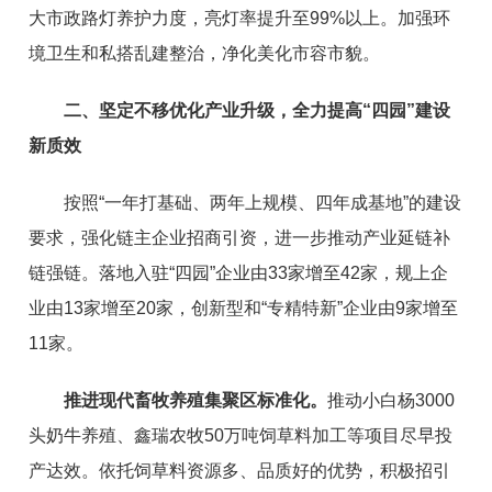
大市政路灯养护力度，亮灯率提升至99
%
以
上
。
加
强
环
境卫生和私搭乱
建
整治，净化美化市容
市貌
。
二、
坚定不移优化产业升级，
全力提高
“四园”建设
新质效
按照
“
一年打基础、两年上规模、四年成基地
”
的建设
要求，
强化链主企业招商引资，
进一步推动
产业延链补
链强链。落
地
入驻“
四园
”
企业
由33家增至
42家，规上企
业
由
13家增至
20家
，
创新型和
“
专精特新
”
企业
由9家增至
11
家。
推进现代畜牧养殖集聚区标准化。
推动小白杨3000
头奶牛养殖、鑫瑞农牧50万吨饲草料加工等项目尽早投
产达效。依托
饲草料资源多、品质
好的
优势，积极招引