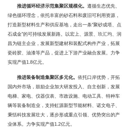
推进循环经济示范集聚区规模化。
遵循
生态优先、
绿色循环理念，依托丰富的砂石料和废旧可利用资源，
打造新型材料生产和供应基地，走出一条
“
聚砂成塔、点
石成金
”
的可持续发展新路。以宏上、源景、玖汇均、润
昌为链主企业，
发展新型建材和装配式构件产业，拓展
瓷砖胶、油漆等产品，促进上下游产业融合发展。力争
实现产值1.8亿元。
推进装备制造集聚区多元化。
依托口岸优势，
开拓
国内外市
场，鼓励企业加大研发投入、自主创新，发展
电梯、
家电、
仪器仪表、
市政设施、电动工具、特种车
辆等
装备制造业，支持
虹源新
型节能材料、诺文电子、
秉恬科技发展壮大，逐步形成重点引领、
优势突出的产
业体系。力争实现产值1.2亿元。