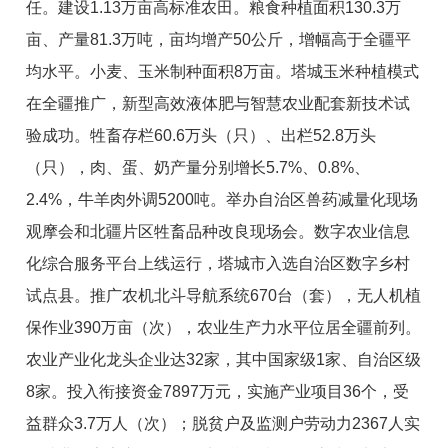
任
。
建设
1.13
万亩高标准农田。粮食种植面积
130.3
万
亩、产量
81.3
万吨，亩均
增产
50
公斤，增幅高于全疆平
均水平。小麦、玉米制种
面积
8
万亩。
塔城
玉米种植模式
在全疆推广，
新型高效液体肥与智慧农业配套新技术
试
验成功。牲畜存栏
60.6
万头（只）、出栏
52.8
万头
（只），肉、蛋、奶产量分别增长
5.7%、0.8%、
2.4%
，
牛羊肉
外调
5200
吨。举办自治区兽药减量化现场
观摩会和北疆片区
牲畜品种改良现场会。数字农业信息
化综合服务平台上线运行，
塔城市入选自治区数字乡村
试点县。推广
农机
北斗导航系统
670
台（套），无人机植
保作业
390
万亩（次），农业生产力水平位居全疆前列
。
农业产业化龙头企业达
32
家，其中国家级
1
家、自治区级
8
家。投入衔接资金
7897
万元
，实施产业项目
36
个
，受
益群众
3.7
万人（次）
；
脱贫户及监测户劳动力
2367
人实