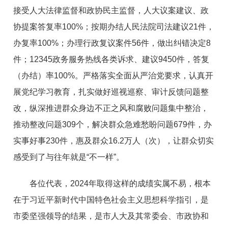
接受人大法律监督和政协民主监督，人大议案建议、政
协提案答复率100%
；
按期办结
人
民法院
司法建议
21
件，
办复率
100%
；
办理行政复议案件
56
件，
做出纠错决定8
件
；
12345
政务服务热线各类诉求、建议
9450件，
答复
（
办结
）
率
100
%。严格落实全面从严治党要求，
认真
开
展党纪学习教育，
扎实做
好巡视巡察
、
审计反馈问题
整
改，纵深推进群众身边不正之风和腐败问题集中整治，
推动整改问题
309
个
，解决群众急难愁盼问题
679
件，办
实事好事
230
件，惠及群众
16.2
万人（次），让群众
切实
感受到了与往年就是
“
不一样
”
。
各位代表，2024年取得这样的成绩实属不易，
根本
在于习近平新时代中国特色社会主义思想科学指引，是
市委坚强领导的
结果，是市人大及其常委会、市政协和