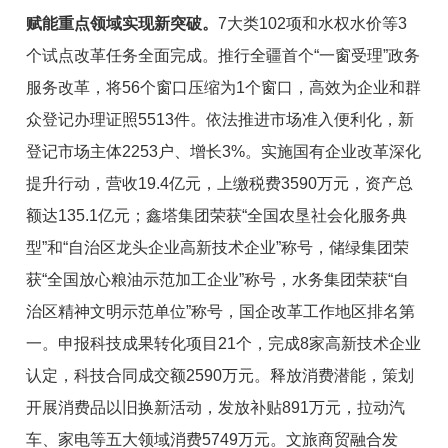
赋能重点领域实现新突破。
7大类102项和水权水价等3
个试点改革任务全面完成。推行全疆首个
“
一窗受理
”
政务
服务改革，将
56
个窗口
压缩
为
1
个窗口，高效为企业和群
众登记办理证照
5513
件。依法推进市场准入便利化，新
登记市场主体
2253
户
、
增长
3%。
实施国有企业改革深化
提升
行动，营收
1
9.4
亿元
，
上
缴
税费
3590
万元，资产总
额达
135.1
亿元
；
鑫塔集团荣获
“
全国农垦社会化服务典
型
”
和
“
自治区龙头企业高新技术企业
”
称号，储绿集团荣
获
“
全国放心粮油示范加工企业
”
称号，水务集团
荣获“
自
治区精神文明示范单位
”称号，
国企改革工作地区排名第
一
。
申报科技成果转化项目21个，完成8家高新技术企业
认定，科技合同成交额2590万元。
释放消费潜能，策划
开展消费品以旧换新活动，发放补贴891万元，拉动汽
车、家电等五大领域消费5749
万元
。
文旅
商贸
融合发