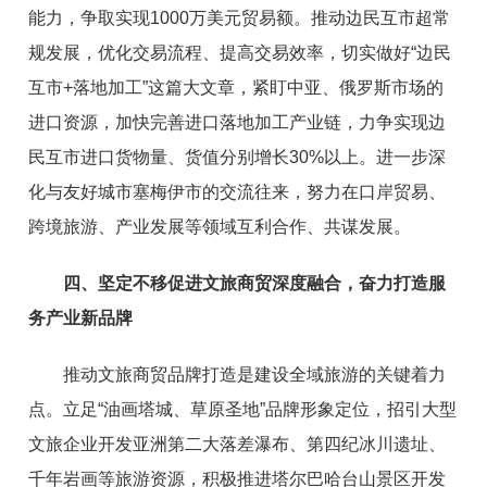
能力，争取实现1000万美元贸易额。推动边民互市超常
规发展，优化交易流程、提高交易效率，切实
做好
“
边民
互市
+落
地加工
”
这篇大文章，
紧盯
中亚、俄罗斯市场的
进口资源，加快完善进口落地加工产业链，
力争
实现
边
民互市
进口货物量、货值分别增长30
%
以上
。进一步深
化与友好城市塞梅伊市的
交流往来
，努力在口岸贸易、
跨境旅游、产业发展等领域互利合作、共谋发展
。
四、坚定不移促进文旅商贸深度融合，奋力打造服
务产业新品牌
推动文旅商贸品牌打造是建设全域旅游的关键着力
点。立足“油画塔城、草原圣地”品牌形象定位，
招引大型
文旅企业开发亚洲第二大落差瀑布、第四纪冰川遗址、
千年岩画等旅游资源，积极
推进塔尔巴哈台山景区开发