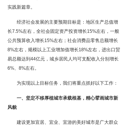
实践新篇章。
经济社会发展的
主要预期目标
是：地区生产总值增
长
7.5
%左右
，
全社会固定资产投资增长15%左右
，
一般
公共预算收入增长15%左右
；
社会消费品零售总额增长
8%左右
，
规模以上工业增
加值增长
18
%左右
，
进出口贸
易
总
额达到44亿元
，
城乡
居民人均可支配收入
分别增长
6
%
、8
%左右。
为实现
以上目标
任务
，我们将
重点
抓好以下工作
：
一
、坚定不移
厚植城市承载根基，精心擘画城市
新
风貌
建设更加宜居、宜业、宜游的美好城市是广大群众