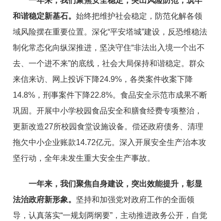
一年来，我们聚焦安全稳定，突出风险防范，筑牢
和谐稳定新基石。
始终把维护社会稳定，防范化解各领
域风险摆在重要位
置。
深化
“
平安塔城
”
建设，反恐维稳法
制化常态化向纵深推
进，
坚决守住
“
非法出入境一个出不
去、一个进不来
”
的底线，
社会大局保持和谐稳定。群众
来信来
访
、
网上投诉下降
24.9
%
，各类案件收案下降
1
4.8%，
刑事案件下降22.8%。
食品安全示范市成果不断
巩固
。
开展中小学校园食品安全和膳食经费专项整治，
更新
改造27所校园食堂设施设备。偿
还
政府
债
务、
清理
拖欠中小企业账款
14.72
亿
元
。深入开展安全生产治本攻
坚行动，
全年未发生重大安全生产事故。
一年来，我们聚焦自身建设，突出效能提升，彰显
法治政府新形象。
坚持和加强党对政府工作的全面领
导，
认真
落实
“
一规划两纲要
”
，
主动
推进政务公开
，
自觉