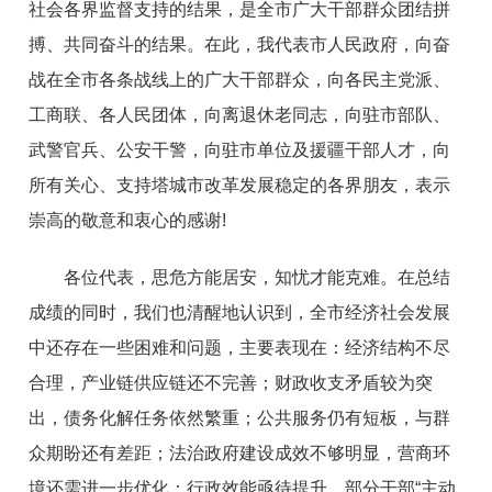
社会各界监督支持的结果，
是全市广大干部群众
团结拼
搏、共同奋斗的结果。在
此，我代表
市
人民政府，向奋
战在全市各条战线上的广大干部群众，向各
民主党派、
工商联、各人民团体，向离退休老同志，向驻
市
部队
、
武
警官兵、公安干警，向驻
市
单位
及
援
疆
干部人才，向
所有关心、支
持
塔城市
改革发展稳定的各界朋友，表示
崇高的敬意和衷心的感谢!
各位代表
，
思危方能居安，知忧才能克难。在总结
成绩的同时，我们也清醒地认识到，全市经济社会发展
中还存在一些困难
和
问题，主要表现在：
经济结构不尽
合理，产业链供应链还不完善；
财政收支矛盾较为突
出，债务化解任务依然繁重；公共服
务仍有短板，与群
众期盼还有差距；法治政府建设成效不够明显，
营商环
境还需进一步优化；
行政效能亟
待
提升，
部分干部“主动