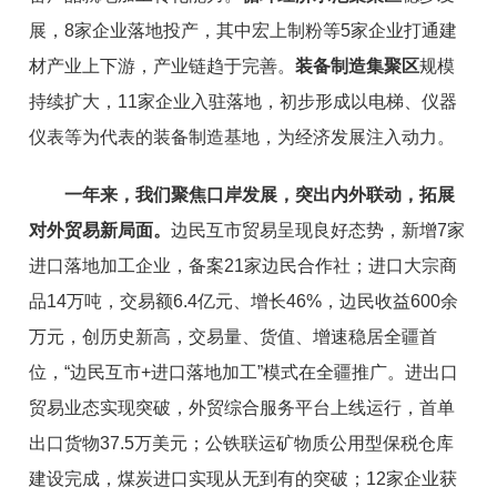
展，8家企业落地
投产
，
其中
宏上制粉等5家企业打通建
材产业上下游，产业链
趋于
完善。
装备制造集聚区
规模
持续扩大，11家企业入驻落地，初步
形成
以电梯、仪器
仪表等为代表的装备制造基地，为经济发展注入动力。
一年来，我们聚焦口岸发展，突出内外联动，拓展
对外贸易新局面。
边民互市贸易呈现良好态势，
新增
7家
进口落地加工企业，备案21家边民合作社；进口大宗商
品14万吨，交易额6.
4
亿元、增长46%，边民收益
600
余
万元，创历史新高，交易量、
货值、增速稳居全疆首
位
，“
边民互市+进口落地加工
”
模
式在全疆推广。
进出口
贸易业态实现突破，外贸综合服务平台上线运行，首单
出口货物
37.5
万美元；公铁联运矿物质公用型保税仓库
建设完成，煤炭进口实现从无到有的突破；12家企业获