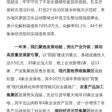
现就业，牢牢守住了不发生规模性返贫的底线。扎实开
展村庄清洁行动，打
造
2
个自治区级乡村振兴示范村
，
举
办地区爱国卫生运动暨城乡环境卫生整治现场观摩会
。
累计
化解村级债务
7455.8
万元，化解率
92.1%
，
44
个村
集体经济组织实现债务清零。
一年来，我们聚焦发展动能，突出产业升级，驱动
高质量发展新引擎。
以
“
四园
”
建设为重点，基础设施投入
达3.5亿元，
33家企业入驻，规上企业
新
增
2家、达
13
家，产业集聚效应逐步显现。
现代畜牧养殖集聚区
成效
初显，4家企业落地
，
其中20万只湖羊养殖
项目“
育繁
推
”
现代规模化饲养管理模式在全疆推广。
农
畜
产品加工
集聚区
发展势头迅猛，先后引进华夏大地等10家企业落
地
，其中
北山肉联等4家企业投产运营，
进一步增强了
农
畜
产品就地加工转化能力。
循环经济示范集聚区
稳步发