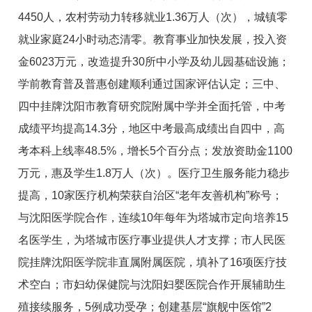
4450人
，
农村劳动力转移就业
1.36
万人（次），
城镇零
就业家庭24小时动态清零。
教育事业加快发展，
投
入资
金
6023
万元，改造提升30所中小学及幼
儿园基础设施
；
学前教育普及普惠创建顺利通过国家评估认定
；
三中、
四中挂牌沈阳市教育研究院附属中学并全面托管，中考
成绩平均提高14.3分，地区中考最高成绩出自四中，高
考本
科上线率48.5%
，增长5个百分点；
发放资助金1100
万元，惠及学生1.8万人（次）。
医疗卫生服务能力稳步
提高
，
10
家医疗机构荣获自治区
“
老年友善机构
”
称号
；
与
沈阳医学院
合作，连续10年每年为塔城市定向培养
15
名
医学生，为塔城市医疗事业提供人才支撑；
市人民医
院挂牌沈阳医学院非直属附属医院，
填补了16项
医疗技
术
空
白；市妇幼保健院与沈阳妇婴医院合作开展辅助生
殖接续服务，
5例成功受孕
；
创建基层
“
旗舰中医馆
”
2