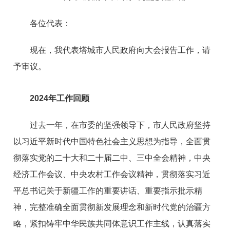
各位代表：
现在
，
我
代表
塔城
市人民政府
向
大会报告工作，请
予审议。
2024年工作回顾
过去一年，在市委
的
坚强领导下，市人民政府坚持
以习近平新时代中国特色社会主义思想为指导，
全面贯
彻落实党的二十大
和二十届二中、三中全会精神
，
中央
经济工作会议、中央农村工
作会议精神，
贯彻落实习近
平总书记
关于新疆工作的
重要讲话
、
重要指示
批示
精
神，完整准确全面贯彻
新发展理念
和
新时代党的治疆方
略
，
紧扣铸牢中华
民族共同体意识工作主线，
认真
落实