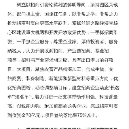
树立以招商引资论英雄的鲜明导向，坚持园区为载
体、部门担主责、国企扛任务，以非常之举、非常之力
推动招商引资向更高水平跃升。紧抓丝绸之路经济带核
心区建设重大机遇和开发开
放政策优势，
一手抓招商引
资、一手抓企业服务，尊重企业家、
厚待投资者、服务
纳税人，
大力开展以商招商、产业链招商、基金招
商
等
，招引与产业
需求
相适应、具有出口潜力的好项
目、大项
目。聚焦农畜产品精深加工、合成生物、文
旅
商贸
、装备制造、
新
能源和新型材料等重点方向，优
化招商图谱，动态调整项目库，
建立招商企业动态“长名
单”“短名单”，
着力引进一批支撑带动作用强、科技含量
高、创税能力强、附加值高的龙头企业。完成招商引资
到位资金70亿元，项目签约落地率75%以上。