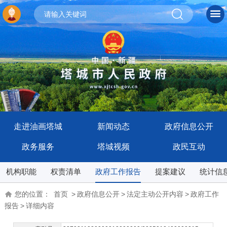
走进油画塔城
新闻动态
政府信息公开
政务服务
塔城视频
政民互动
机构职能
权责清单
政府工作报告
提案建议
统计信
您的位置：
首页
>
政府信息公开
>
法定主动公开内容
>
政府工作
报告
>
详细内容