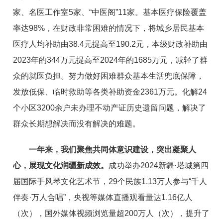
家
、
名医工作室5家
、“
中医阁
”
11家。基本医疗保险覆盖
率达98%，在财政非常困难的情况下，将城乡居民基本
医疗人均补助由38.4元提高至190.2元，本级财政补助由
2023年的
344万元提高至
2024年的
1685万元，减轻了群
众的就医负担。
努力做好困难群众基本生活兜底保障，
发放低保、临时救助等各类补助资金2361
万元
。
化解24
个小区3200余户
未办理
不动产证历史遗留问题
，
解决了
群众长期想解决而没有解决的难题
。
一年来，我们聚焦
共同体意识建设
，突出凝聚人
心，
展现
文化润疆
新成效
。
成功举办
202
4
新疆·塔城第
四
届
国际
手风琴文
化艺术节，29个民族1.13万人参与
“
千人
伴奏
·
万人合唱
”
，
央视等媒体直播观看量达1.
16
亿人
（次），国外媒
体视频浏览量超200万人（次），提升了