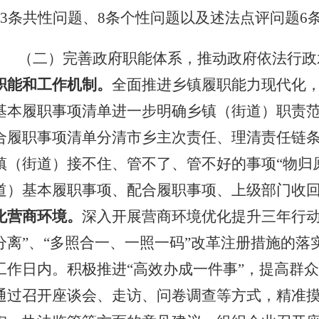
3
条
共性问题、
8
条
个性问题
以及
述法点评问题
6
（二）完善政府职能体系，推动政府依法行政
职能和工作机制。
全面推进乡镇履职能力现代化
基本履职事项清单
进一步明确乡镇（街道）职责
合履职事项清单分清市乡主次责任、理清责任链
镇（街道）接不住、管不了、管不好的事项“物归
道）基本履职事项、配合履职事项、上级部门收
化营商环境。
深入开展营商环境优化提升三年行动
分离”、“多照合一、一照一码”改革注册措施的落
工作日内
。积极推进“高效办成一件事”，提高群
通过召开座谈会、走访、问卷调查等方式，精准