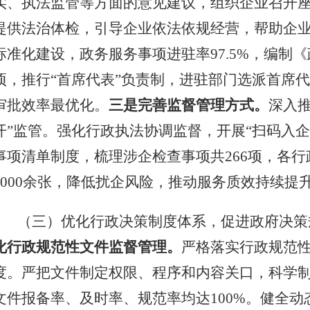
实、执法监管等方面的意见建议，组织企业召开
提供法治体检，引导企业依法依规经营，帮助企
标准化建设，政务服务事项进驻率
97.5%
，编制《
项，推行“首席代表”负责制，进驻部门选派首席
审批效率最优化
。
三是完善监督管理方式。
深入
开”监管。
强化行政执法协调监督，开展“扫码入企
事项清单制度，梳理涉企检查事项共
266
项，各行
000
余张，
降低扰企风险，
推动服务质效持续提
（三）优化行政决策制度体系，促进政府决策
化行政规范性文件监督管理。
严格落实行政规范
度。严把文件制定权限、程序和内容关口，科学
文件报备率、及时率、规范率均达
100%
。健全动