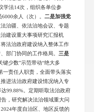
议学法
14
次，组织各单位参
员
6000
余人（次）。
二是加强党
依法治疆、依法治地会议、专题
法治建设重大事项研究汇报机
，将法治政府建设纳入整体工作
责、部门协同的工作格局。
三是
关键少数”示范带动“绝大多
第一责任人职责，
全面带头
落实
人推进法治政府建设情况纳入专
率达
99.88
%
。
定期听取法治政府
报告，研究解决法治领域重大问
，
2024
年度
自治区、地区反馈的