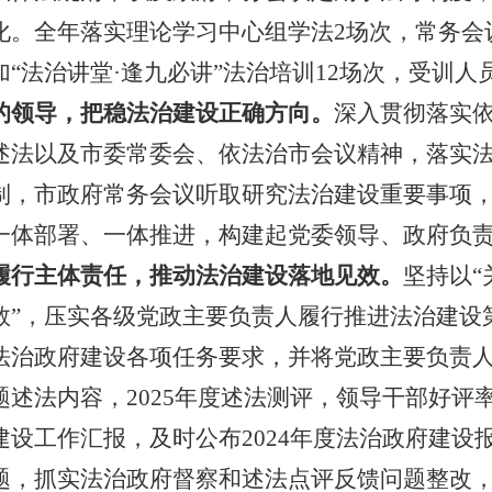
化。全年落实理论学习中心组学法
2
场次，常务会
加“法治讲堂·逢九必讲”法治培训
12
场次，受训人
的领导，把稳法治建设正确方向。
深入贯彻落实
述法以及市委常委会、依法治市会议精神，
落实
制，市政府常务会议听取研究法治建设重要事项
一体部署、一体推进，构建起党委领导、政府负
履行主体责任，推动法治建设落地见效。
坚持
以“
数”，压实各级党政主要负责人履行推进法治建设
法治政府建设各项任务要求，并将党政主要负责
题述法内容，
2025
年度述法测评，领导干部好评
建设工作汇报，及时公布
2024
年度法治政府建设
题，抓实法治政府督察和述法点评反馈问题整改