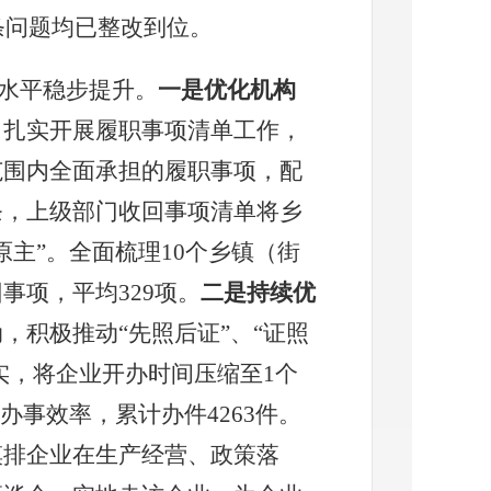
条问题均已整改到位。
水平稳步提升。
一是优化机构
，扎实开展履职事项清单工作，
范围内全面承担的履职事项，配
条，上级部门收回事项清单将乡
原主”。全面梳理
10
个乡镇（街
回事项，平均
329
项。
二是持续优
，积极推动“先照后证”、“证照
实，将
企业开办时间压缩至
1
个
众办事效率，累计办件
4263
件。
摸排企业在生产经营、政策落