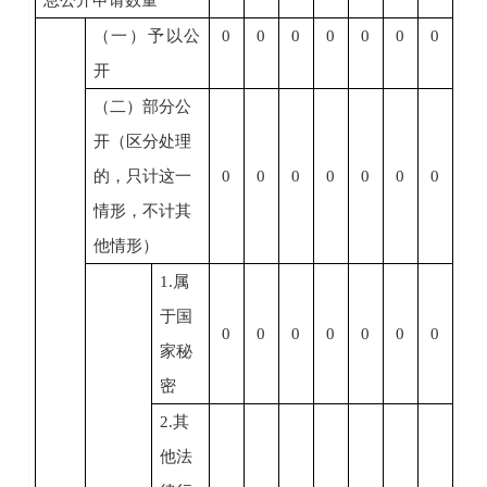
（一）予以公
0
0
0
0
0
0
0
开
（二）部分公
开（区分处理
的，只计这一
0
0
0
0
0
0
0
情形，不计其
他情形）
1.属
于国
0
0
0
0
0
0
0
家秘
密
2.其
他法