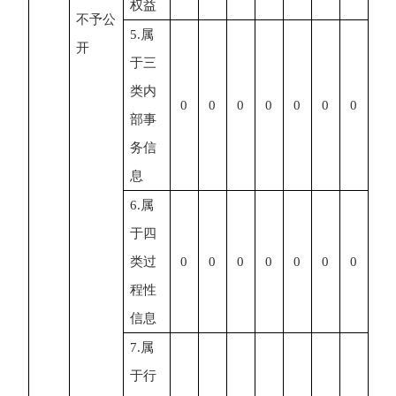
权益
不予公
5.属
开
于三
类内
0
0
0
0
0
0
0
部事
务信
息
6.属
于四
类过
0
0
0
0
0
0
0
程性
信息
7.属
于行