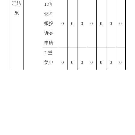
理结
1.信
果
访举
报投
0
0
0
0
0
0
0
诉类
申请
2.重
复申
0
0
0
0
0
0
0
请
3.要
求提
供公
0
0
0
0
0
0
0
开出
版物
（五）
4.无