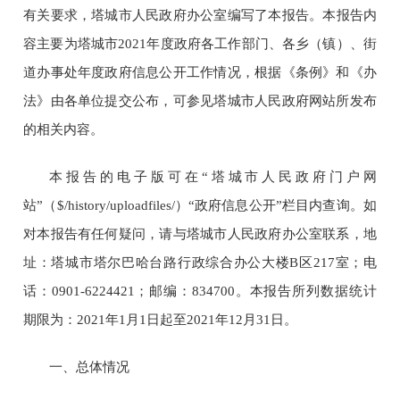
有关要求，
塔城市人民政府办公室
编写了本报告
。
本报告内
容主要为塔城市
20
21
年度政府
各工作部门
、各乡（镇）
、
街
道办事处
年度政府信息公开工作情况，根据《条例》和《办
法》由各单位提交公布，可参见塔城市人民政府网站所发布
的相关内容。
本报告的电子版可在
“塔城市人民政府门户网
站”（$/history/uploadfiles/）“政府信息公开”栏目内查询。如
对本报告有任何疑问，请与塔城市人民政府办公室联系，地
址：塔城市塔尔巴哈台路行政综合办公大楼
B
区
2
1
7室；电
话：
0
901-622
4421
；
邮编：
834700
。
本报告所列数据统计
期限为：
202
1
年
1月1日起至202
1
年
12月31日。
一、
总体情况