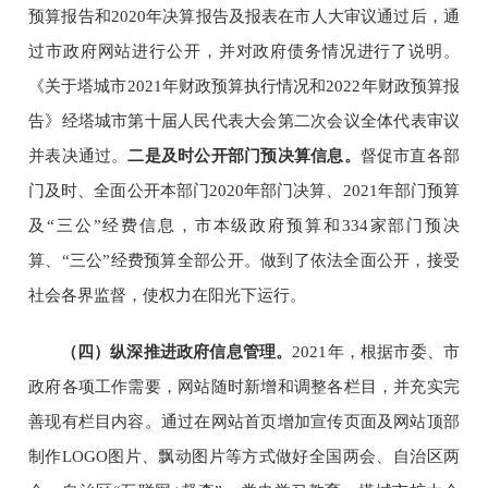
预算报告和
20
20
年决算报告及报表在市人大审议通过后，通
过市政府网站进行公开，并对
政府
债务情况进行了说明。
《关于塔城市
202
1
年
财政
预算执行情况和
202
2
年
财政
预算
报
告
》经塔城市第
十
届人民代表大会第
二
次会议全体代表审议
并表决通过。
二是及时公开部门预决算信息。
督促市直各部
门及时、全面公开本部门
20
20
年部门决算、
202
1
年部门预算
及
“
三公
”经费信息，市本级政府预算和
334
家部门预决
算、
“三公”经费预算全部公开。做到了依法全面公开，接受
社会各界监督，使权力在阳光下运行。
（
四
）
纵深推进政府信息管理。
202
1
年，根据市委、市
政府各项工作需要，网站随时新增和调整各栏目，并充实完
善现有栏目内容。通过在网站首页增加宣传页面及网站顶部
制作
LOGO图片、飘动图片等方式做好
全国两会、自治区两