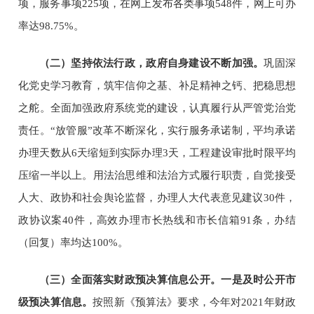
项，服务事项
225
项，在网上发布各类事项
5
48
件，网上可办
率达
98
.75
%。
（
二
）坚持依法行政，政府自身建设不断加强。
巩固深
化党史学习教育，筑牢信仰之基、补足精神之钙、把稳思想
之舵。全面加强政府系统党的建设，认真履行从严管党治党
责任。
“放管服”改革不断深化，实行服务承诺制，平均承诺
办理天数从6天缩短到实际办理
3
天，工程建设审批时限平均
压缩一半以上。用法治思维和法治方式履行职责，自觉接受
人大、政协和社会舆论监督，办理人大代表意见建议
30
件，
政协议案
40
件，高效办理市长热线和市长信箱
91
条，办结
（回复）率均达
100%。
（
三
）
全面落实财政预决算信息公开。
一是及时公开市
级预决算信息。
按照新《预算法》要求，今年对
202
1
年财政