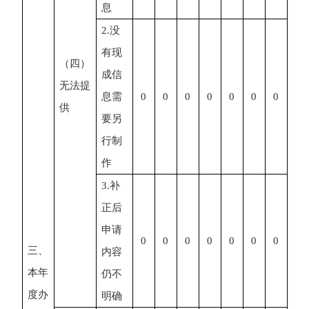
息
2.没
有现
（四）
成信
无法提
息需
0
0
0
0
0
0
0
供
要另
行制
作
3.补
正后
申请
0
0
0
0
0
0
0
三、
内容
本年
仍不
度办
明确