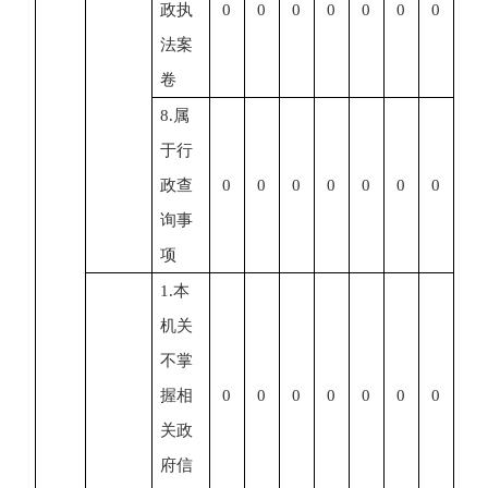
政执
0
0
0
0
0
0
0
法案
卷
8.属
于行
政查
0
0
0
0
0
0
0
询事
项
1.本
机关
不掌
握相
0
0
0
0
0
0
0
关政
府信