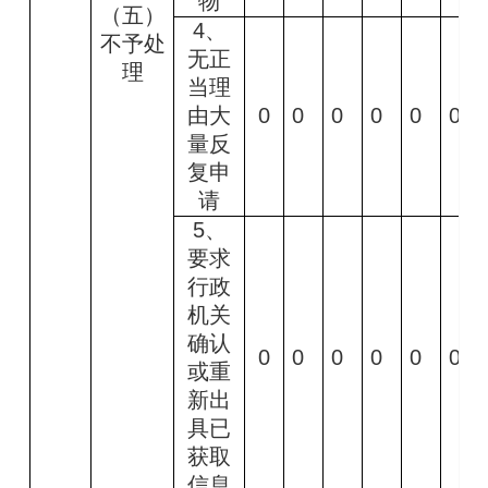
物
（五）
4
、
不予处
无正
理
当理
由大
0
0
0
0
0
0
量反
复申
请
5
、
要求
行政
机关
确认
0
0
0
0
0
0
或重
新出
具已
获取
信息