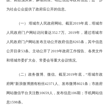
为社会公众提供了政府应公开的信息。
（一）
塔城市人民政府网站。截至
2019
年底，塔城市
人民政府门户网站访问量达
352.7
万。
2019
年，通过塔城市
人民政府门户网站发布主动公开政府信息
8265
条，其中信息
公开目录
53
条。主动公开了
2019
年政府工作报告、各类文件
和塔城市委扩大会、常委会等重大会议情况。
（二）政务微博、微信。截至
2019
年底，“塔城市政
府网”新浪微博拥有粉丝
42371
人、发布微博
8021
条；市政府
网站微信平台关注数
10659
人，发布信息
106
期；手机网站信
息
1598
条。