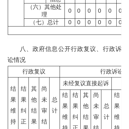
（六）其他处
0
0
0
0
0
0
理
（七）总计
0
0
0
0
0
0
八、政府信息公开行政复议、行政诉
讼情况
行政复议
行政诉讼
未经复议直接起诉
复
结
结
其
尚
结
结
其
尚
结
果
果
他
未
总
果
果
他
未
总
果
维
纠
结
审
计
维
纠
结
审
计
维
持
正
果
结
持
正
果
结
持