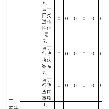
6
、
属于
四类
0
0
0
0
0
0
过程
性信
息
7
、
属于
行政
0
0
0
0
0
0
执法
案卷
8
、
属于
行政
0
0
0
0
0
0
查询
事项
三、
1
、
本年