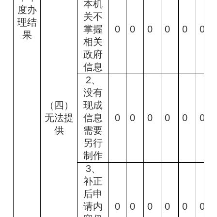
本机
度办
关不
理结
掌握
0
0
0
0
0
0
果
相关
政府
信息
2
、
没有
（四）
现成
无法提
信息
0
0
0
0
0
0
供
需要
另行
制作
3
、
补正
后申
请内
0
0
0
0
0
0