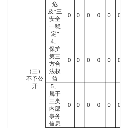
危
及“三
0
0
0
0
0
0
安全
一稳
定”
4
、
保护
第三
0
0
0
0
0
0
方合
（三）
法权
不予公
益
开
5
、
属于
三类
0
0
0
0
0
0
内部
事务
信息