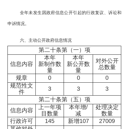
全年未发生因政府信息公开引起的行政复议、诉讼和
申诉情况。
六、主动公开政府信息情况
第二十条第（一）项
本年
本年
对外公开
信息内容
新制作数
新公开数
总数量
量
量
规章
0
0
0
规范性文
3
3
3
件
第二十条第（五）项
上一年项
本年增
/
处理决定
信息内容
目数量
减
数量
行政许可
145
新增107
27009
其他对外