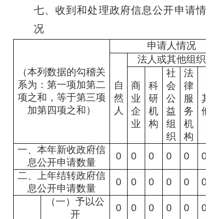
七、收到和处理政府信息公开申请情
况
申请人情况
法人或其他组织
（本列数据的勾稽关
社
法
系为：第一项加第二
自
商
科
会
律
项之和，等于第三项
然
业
研
公
服
其
加第四项之和）
人
企
机
益
务
他
业
构
组
机
织
构
一、本年新收政府信
0
0
0
0
0
0
息公开申请数量
二、上年结转政府信
0
0
0
0
0
0
息公开申请数量
（一）予以公
0
0
0
0
0
0
开