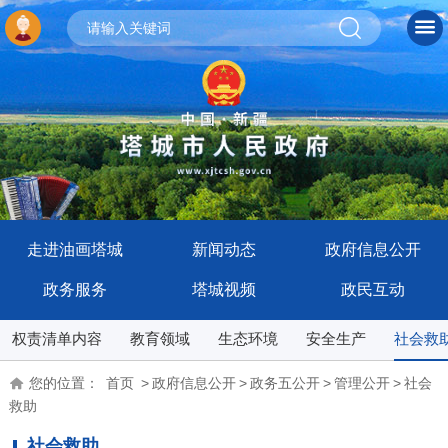
走进油画塔城
新闻动态
政府信息公开
政务服务
塔城视频
政民互动
权责清单内容
教育领域
生态环境
安全生产
社会救
您的位置：
首页
>
政府信息公开
>
政务五公开
>
管理公开
>
社会
救助
社会救助