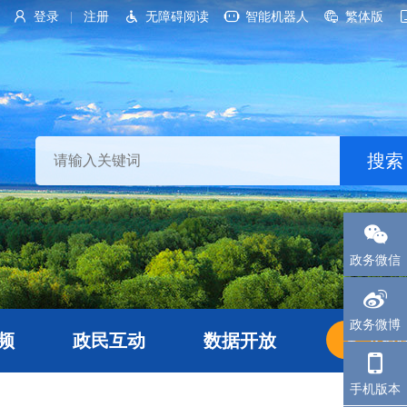
登录
注册
无障碍阅读
智能机器人
繁体版
|
政务微信
政务微博
频
政民互动
数据开放
长者
手机版本