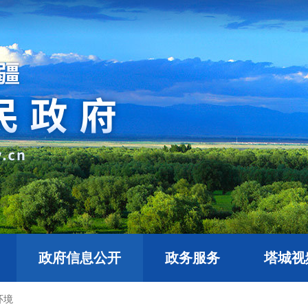
政府信息公开
政务服务
塔城视
环境