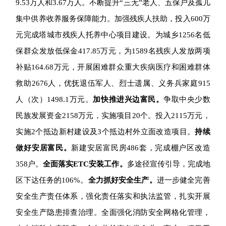
9.53万人和3.67万人。不断提升“三无”老人、五保户及孤儿
集中供养收养服务保障能力。加强残疾人扶助，投入600万
元完成塔城市残疾人托养中心项目建设。为城乡1256名低
保群众发放低保金417.85万元，为1589名残疾人发放两项
补贴164.68万元，开展困难群众重大疾病医疗和困难群体
救助2676人，优抚退伍军人、烈士遗属、义务兵家庭915
人（次）1498.1万元。
加快推进兴边富民。
争取中央少数
民族发展资金2158万元，实施项目20个。投入2115万元，
实施2个抵边新村建设及3个抵边村外立面改造项目。
持续
做好安居富民。
新建安居富民房486套，完成棚户区改造
358户。
全面落实ETC安装工作。
多途径宣传引导，完成地
区下达任务的106%。
全力抓好安全生产。
进一步健全完善
安全生产责任体系，强化责任落实和执法监管，扎实开展
安全生产隐患排查治理。全面强化消防安全网格化管理，