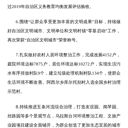
过2019年自治区义务教育均衡发展评估验收。
6.
围绕“让群众享受更加丰富的文明成果”目标
，持续做
好自治区文明城市、文明单位和文明村镇“零基启动”工作，
再次荣获“自治区文明城市”荣誉称号。
7.
扎实做好农村人居环境整治工作，
完成改厕4152户，
庭院环境达标7875户，居住环境达标10272户，
实现
生活污
水有序排放村队9个，建立垃圾处理机制村队134个，
使群众
生活环境不断改善。阿西尔乡库尔托别村入选全国乡村治理
示范村。
8.
持续推进五条河流综合治理，打造友谊园、闻琴园、
丝路园等多个景观节点，乌拉斯台河环境整治工程、文旅产
业园项目建设全面铺开，为群众创造了更加生态宜居的城市