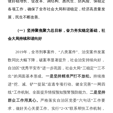
做好稳增长、促改革、调结构、惠民生、防风险、保稳定
各项工作，确保了全市社会大局和谐稳定，经济高质量发
展，民生不断改善。
（一）
坚持聚焦聚力总目标，奋力夯实
稳定
基础，
社
会大局
持续
和谐
向好
2019
年，全市刑事案件、“八类案件”、治安案件发案
数同比大幅下降，破案率显著提升，社会治安持续向好，
自治区“优秀平安市”进一步巩固，社会大局“三稳定”“三不
出”的局面基本形成。
一是
坚持精准严打不放松。
持续推
进“挖、减、铲”“捉鼠”追逃专项行动
。
健全完善
“一网四
线”工作机制。全面提升情报预知预警预防能力
。
二是坚持
群众工作用真心。
严格落实自治区党委“六句话”工作要
求，做好关心关爱工作。实行“2+X”联系帮扶工作机制，