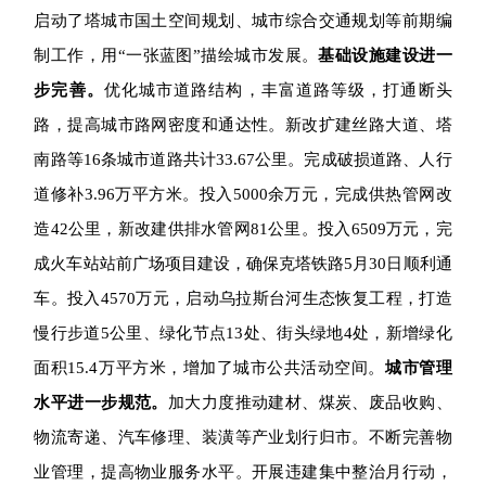
启动了塔城市国土空间规划、城市综合交通规划等前期编
制工作，用“一张蓝图”描绘城市发展。
基础设施建设进一
步完善。
优化城市道路结构，丰富道路等级，打通断头
路，提高城市路网密度和通达性。新改扩建丝路大道、塔
南路等16条城市道路共计33.67公里。完成破损道路、人行
道修补3.96万平方米。
投入
5000
余万元，完成供热管网改
造42公里，新改建供排水管网81公里。
投入
6509
万元，完
成火车站站前广场项目建设，确保克塔铁路5月30日顺利通
车。
投入
4570
万元，启动乌拉斯台河生态恢复工程，打造
慢行步道5公里、绿化节点13处、街头绿地4处，新增绿化
面积15.4万平方米，增加了城市公共活动空间。
城市管理
水平进一步规范。
加大力度推动建材、煤炭、废品收购、
物流寄递、汽车修理、装潢等产业划行归市。不断完善物
业管理，提高物业服务水平。开展违建集中整治月行动，