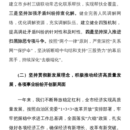
建立市乡村三级联动常态化联系帮扶，实现帮扶全覆盖。
三是
坚持加强矛盾纠纷排查化解。
健全完善人民调解网
络，优化调解资源，充实调解队伍。
建立健全四预机制，
提高调处矛盾纠纷的针对性和及时性。
四是
坚持深入推进
扫黑除恶专项斗争。
按照“两个一律”原则，严查深挖“关系
网”“保护伞”，坚决斩断暗中勾结和支持“三股势力”的幕后
黑手，持续深化“去极端化”。
(
二）坚持贯彻新发展理念，积极推动经济高质量发
展，各项事业纷纷开创新局面
一年来，我们不断释放稳定红利，全市经济实现高质
量发展。
按照自治区党委“1+3+3+改革开放”安排部署，牢
牢把握稳中求进工作总基调，全面落实“六稳”政策，扎实
做好各项经济工作，确保经济有新增长、改革有新突破。