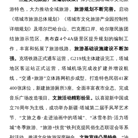
游特色，大力推动全域旅游。
旅游规划不断完善。
启动
《塔城市旅游总体规划》《塔城市文化旅游产业园控制性
详细规划》及塔尔巴哈台山、巴克图口岸、哈尔墩民族团
结旅游示范区、奥布森4个4A级景区提升规划的编制工
作，丰富和拓展了旅游线路。
旅游基础设施建设不断加
强。
克塔铁路正式通车运营，G219线主体建设完工，塔城
地区客运站正式运营，塔城机场完成改扩建并增设航
线，“交通+旅游”立体路网初步成型。打造
特色民宿41家
400张床位，新建旅游厕所3座
。全面丰富夜市业态。完成
音乐广场改造项目。
文旅活动精彩纷呈。
以
喜迎新中国成
立70周年为主线，成功举办新疆·塔城第二届手风琴艺术
节、“文旅之春·走进油画中的塔城”、“冰雪冬韵·活力塔
城”冬季旅游、“旅游+扶贫”铁列克提民俗生态联谊会等系
列活动，推进文化旅游深度融合。
文旅宣传凸显特色。
“油