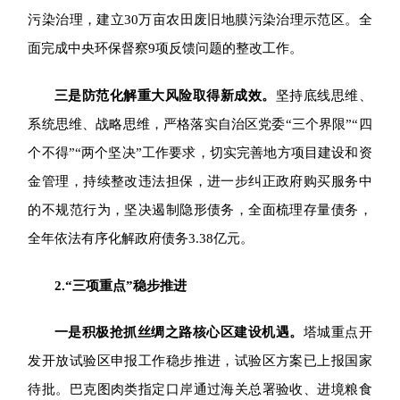
污染治理，建立30万亩农田废旧地膜污染治理示范区。全
面完成中央环保督察9项反馈问题的整改工作。
三是
防范化解重大风险取得新成效。
坚持底线思维、
系统思维、战略思维，
严格落实自治区党委“三个界限”“四
个不得”“两个坚决”工作要求，切实完善地方项目建设和资
金管理，持续整改违法担保，进一步纠正政府购买服务中
的不规范行为，坚决遏制隐形债务，全面梳理存量债务，
全年依法有序化解政府债务3.38亿元。
2.
“三项重点”稳步推进
一是积极抢抓丝绸之路核心区建设机遇。
塔城重点开
发开放试验区申报工作稳步推进，试验区方案已上报国家
待批。巴克图肉类指定口岸通过海关总署验收、进境粮食