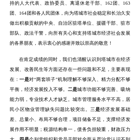
持的人大代表、政协委员、离退休老干部、162团、163
团、164团和各人民团体，向为塔城市社会稳定和长治久安
做出积极贡献的中央、自治区驻塔单位、援疆干部、驻市
部队、政法干警，向所有关心和支持塔城市经济社会发展
的各界朋友，表示衷心的感谢并致以崇高的敬意！
在肯定成绩的同时，我们也清醒认识到塔城市在经济
发展、改善民生等方面还存在一些问题和不足，
主要表现
在：
一是
对“两套班子”机制理解不够深入、精力分配不够
平衡，经济发展投入不够。
二是
城市功能不够完善、吸纳
能力弱，专业技术人才缺乏。城市管理服务水平不高，居
民小区物业管理缺失问题比较突出。三
是
经济发展基础
差、总量小、布局不够合理，项目储备不足，支撑经济发
展作用不明显；税源结构单一，债务负担较重，财政压力
大。
四是
个别党组织和党员干部对全面从严治党认识不到