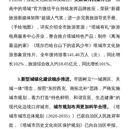
画中的塔城”官方微信平台持续发挥品牌效应，荣获“新疆
旅游新媒体矩阵”超级人气奖；进一步完善旅游导览手册、
《手绘地图》，详实介绍全市旅游资源；“塔城有礼”旅游
电商服务中心开业，整合推介塔城特色产品；制作《离海
最远的家》《塔尔巴哈台山下的追风少年》塔城市文化旅
游形象宣传片。
全年
接待游客141.46万人（次），同比增
长102%，旅游综合收入约18.05亿元，同比增长101%。
3.
新型城镇化建设稳步推进。
牢固树立“一城两区、关
城一体”理念，按照“东控西充、南拓北补”思路，严格实施
城市规划，着力打造“特色鲜明、和谐宜居、生态健康”的
现代化边境口岸城市。
城市规划布局更加科学合理。
《塔
城市城市总体规划（2020-2035）》已获自治区人民政府审
批，《塔城市历史文化街区保护规划》已向自治区申报。