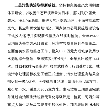
二是
污染防治取得新成就。
坚持和完善生态文明制度
体系建设，以改善生态环境质量为目标，坚决打好“蓝天、
碧水、净土”保卫战。推进大气污染源治理，全面整治城市
废气、扬尘和餐饮油烟污染。两家热力公司脱硫脱硝设备
正式投入运行并实现废气排放在线实时监测。全年PM2.5
日均值为每立方米11微克，环境空气质量位列全疆第二。
全面落实水源地整改工作，投入1300万元完成城乡饮用水
水源地综合整治。继续落实“河长制”，全年累计巡河1441
次。对124家排污企业进行拉网式排查，行政处罚8家。城
镇污水处理提标改造工程正式运营，污水处理监测结果全
部达到一级A标准。关停机电井25眼，清退土地1.36万亩，
减少地下水开采量3020万立方米。生活垃圾二期建设完成
并通过自治区生活垃圾无害化等级评定，恰夏、阿西尔等
重点乡镇生活垃圾实现集中转运处理。加强农田废旧地膜