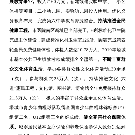
展教育事业。
投入7160万元，
新建续建实验中学、二小艺
体楼等项目，二小幼儿园、实验幼儿园投入使用。
优化义
务教育布局，完成第六中学教育资源整合。
持续推进全民
健康工程。
市医院南区新址已全部完工。
6
所标准化卫生院
完成主体建设，建成标准化村卫生室
126
所。圆满完成第四
轮全民免费健康体检，体检人数达
10.78
万人。
2019
年塔
城
市基本公共卫生绩效考核成绩排名全疆第一。
不断丰富群
众文化体育生活。
举办各类群众性文化体育活动130余场
（次），参与群众约25万人（次）。
持续推进文化“六
进”惠民工程，
文化馆、图书馆、博物馆全年免费接待群众
21.3万人（次），极大的丰富了群众业余文化体育生活。
塔城市青少年曲棍球队取得全国青少年曲棍球锦标赛U10
组第二名、U12组第三名的好成绩。
健全完善社会保障体
系。
城乡居民基本医疗保险和养老保险参保人数分别达到