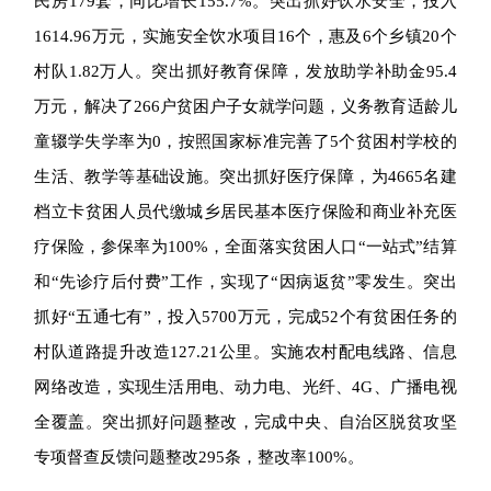
民房179套，同比增长155.7%。突出抓好饮水安全，投入
1614.96万元，实施安全饮水项目16个，惠及6个乡镇20个
村队1.82万人。突出抓好教育保障，发放助学补助金95.4
万元，解决了266户贫困户子女就学问题，义务教育适龄儿
童辍学失学率为0，按照国家标准完善了5个贫困村学校的
生活、教学等基础设施。突出抓好医疗保障，为4665名建
档立卡贫困人员代缴城乡居民基本医疗保险和商业补充医
疗保险，参保率为100%，全面落实贫困人口“一站式”结算
和“先诊疗后付费”工作，实现了“因病返贫”零发生。突出
抓好“五通七有”，投入5700万元，完成52个有贫困任务的
村队道路提升改造127.21公里。实施农村配电线路、信息
网络改造，实现生活用电、动力电、光纤、4G、广播电视
全覆盖。突出抓好问题整改，完成中央、自治区脱贫攻坚
专项督查反馈问题整改295条，整改率100%。