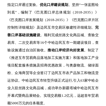
指定口岸通过复验。
优化口岸建设规划
。坚持“一张蓝图绘
到底”，编制了《巴克图口岸总体规划（2018-2035）》
《巴克图口岸发展规划（2018-2035）》《巴克图口岸片区
控制性详细规划》及边民互市交易区修建性详细规划。
完
善口岸基础设施建设
。顺利完成丝路文化商品城、查验交
易库、二次交易库等16个中哈边民互市一期建设项目，查
验设施通过自治区验收。
推动口岸经济向好发展
。制定了
《推进互市贸易商品落地加工实施方案》和落地加工产业
项目配套服务措施及招商优惠政策，与奥森物流、储绿面
粉、众海商贸等企业签订了边民互市农产品加工和物流货
运协议。中哈边民互市转型升级正式运行,引入63家中哈企
业入驻丝路文化商品城，成功举办新疆塔城中哈边民互市
开幕式暨商品展销会。实现交易额1.2亿元，远超首年贸易
额5000万元的任务额度。