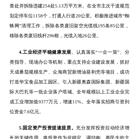
查处并拆除违建254处5.13万平方米。在全市主次干道规范
划定停车位1158个，打通人行道20公里。积极推进城市“蜘
蛛网”清理工作，拆除各类废旧架空光缆线195条85公里，
移除各类废旧线杆296根，光缆入地26公里。
4.
工业经济平稳健康发展
。认真落实“一企一策”、分
类指导、现场办公等机制，重点支持企业建设发展，抓好
天成番茄规模生产、众海商贸新增油葵剥壳等项目，成功
打造华宝食品加工园区。引入新疆奥森国际集团、新疆国
际大巴扎等一批企业落户塔城。全年规模以上工业企业完
成工业增加值9377万元，增速11%。全年落实招商引资到
位资金7.6亿元。
5.
固定资产投资提速提质。
充分发挥投资拉动经济增
长的关键作用，将投资作为促稳定、调结构、惠民生的主