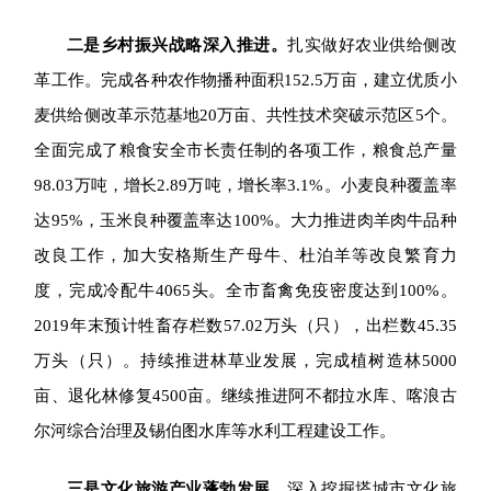
二是乡村振兴战略深入推进。
扎实做好农业供给侧改
革工作。完成各种农作物播种面积152.5万亩，建立优质小
麦供给侧改革示范基地20万亩、共性技术突破示范区5个。
全面完成了粮食安全市长责任制的各项工作，粮食总产量
98.03万吨，增长2.89万吨，增长率3.1%。小麦良种覆盖率
达
95%，玉米良种覆盖率
达
100%。大力推进肉羊肉牛品种
改良工作，
加大
安格斯生产母牛、
杜泊羊等改良繁育力
度，
完成冷配牛4065头。全市畜禽免疫密度达到100%。
2019年末预计牲畜存栏数57.02万头（只），出栏数45.35
万头（只）。
持续推进林草业发展，
完成植树造林5000
亩、退化林修复4500亩。
继续
推进阿不都拉水库、喀浪古
尔河综合治理
及
锡伯图水库等水利工程建设工作。
三是
文化旅游产业蓬勃发展。
深入挖掘塔城市文化旅