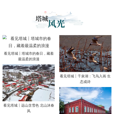
看见塔城┋塔城市的春日，藏着
最温柔的浪漫
看见塔城┋千泉湖：飞鸟入画 生
态成诗
看见塔城┋远山含雪色 北山沐春
风