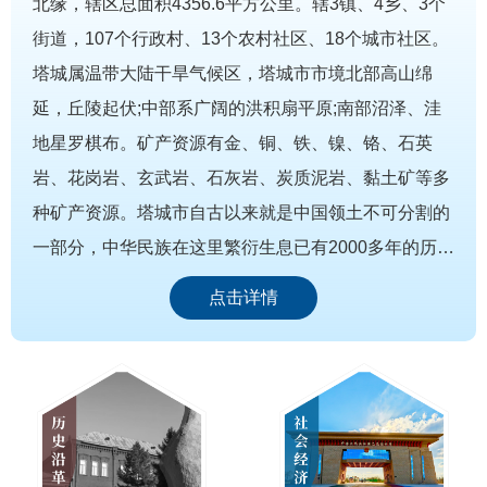
北缘，辖区总面积4356.6平方公里。辖3镇、4乡、3个
街道，107个行政村、13个农村社区、18个城市社区。
塔城属温带大陆干旱气候区，塔城市市境北部高山绵
延，丘陵起伏;中部系广阔的洪积扇平原;南部沼泽、洼
地星罗棋布。矿产资源有金、铜、铁、镍、铬、石英
岩、花岗岩、玄武岩、石灰岩、炭质泥岩、黏土矿等多
种矿产资源。塔城市自古以来就是中国领土不可分割的
一部分，中华民族在这里繁衍生息已有2000多年的历
史。五代、辽、宋、金时期(951年-1125年)，塔城市辖
点击详情
境属辽王朝设立的西…