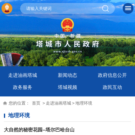
走进油画塔城
新闻动态
政府信息公开
政务服务
塔城视频
政民互动
您的位置：
首页
>
走进油画塔城
>
地理环境
地理环境
大自然的秘密花园--塔尔巴哈台山