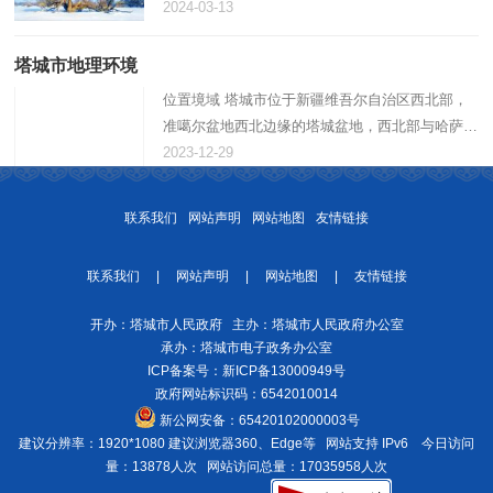
呈现着一种“风光不与四时同”的美丽 还想赏雪的小
2024-03-13
伙伴看过来 塔城市满足你！ 添加图片描述添加图
片描述添加图片描述添…
塔城市地理环境
位置境域 塔城市位于新疆维吾尔自治区西北部，
准噶尔盆地西北边缘的塔城盆地，西北部与哈萨克
斯坦接壤，东与额敏县毗连，南与裕民县相邻，介
2023-12-29
于东经82°41′—83°41′，北纬46°21′—47°14′之间，
总面积为4356…
联系我们
网站声明
网站地图
友情链接
联系我们
|
网站声明
|
网站地图
|
友情链接
开办：塔城市人民政府 主办：塔城市人民政府办公室
承办：塔城市电子政务办公室
ICP备案号：
新ICP备13000949号
政府网站标识码：6542010014
新公网安备：
65420102000003号
建议分辨率：1920*1080 建议浏览器360、Edge等 网站支持 IPv6
今日访问
量：13878人次
网站访问总量：17035958人次