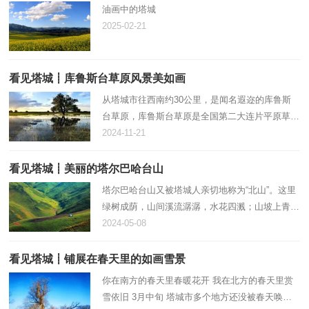
油画中的塔城
2025-02-21
看见塔城┋库鲁斯台草原风景美如画
从塔城市往西南约30公里，是闻名遐迩的库鲁斯
台草原，库鲁斯台草原是全国第二大连片平原草
场，这里有一望无际的天然草场，有万亩连片的野
2024-11-21
柳林，有潺潺流淌的小溪，蓝天白云下的库鲁斯
台，牛、马、羊成群悠然觅食，…
看见塔城┋美丽的塔尔巴哈台山
塔尔巴哈台山又被塔城人亲切地称为“北山”。这里
绿树成荫，山间溪流潺潺，水花四溅；山坡上青草
茂密，各色野花点缀其中；蓝天白云下，悠闲的牛
2024-05-08
羊马驼有的在山坡上吃草，有的在小溪边喝水，有
的在追逐嬉闹……来看…
看见塔城┋铺展在春天里的如画雪景
你在南方的春天里春暖花开 我在北方的春天里赏
雪依旧 3月中旬 塔城市多个地方还没被春天唤醒