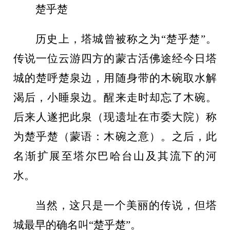
楚乎楚
历史上，塔城曾被称之为
“楚乎楚”。
传说一位云游四方的蒙古活佛途经今日塔
城的楚呼楚泉边，用随身带的木碗取水解
渴后，小睡泉边。醒来走时却忘了木碗。
后来人遂把此泉（现遗址在市委大院）称
为楚乎楚（蒙语：木碗之意）。之后，此
名渐扩展至塔尔巴哈台山及其流下的河
水。
当然，这只是一个美丽的传说，但塔
城最早的确名叫
“楚乎楚”。