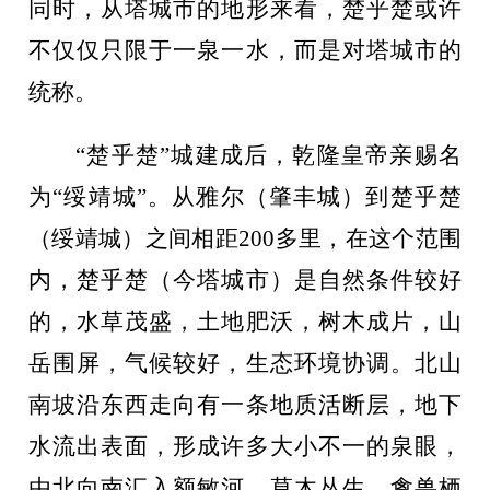
同时，从塔城市的地形来看，楚乎楚或许
不仅仅只限于一泉一水，而是对塔城市的
统称。
“楚乎楚”城建成后，乾隆皇帝亲赐名
为“绥靖城”。从雅尔（肇丰城）到楚乎楚
（绥靖城）之间相距200多里，在这个范围
内，楚乎楚（今塔城市）是自然条件较好
的，水草茂盛，土地肥沃，树木成片，山
岳围屏，气候较好，生态环境协调。北山
南坡沿东西走向有一条地质活断层，地下
水流出表面，形成许多大小不一的泉眼，
由北向南汇入额敏河。草木丛生，禽兽栖