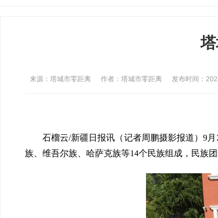
塔
来源：塔城市零距离
作者：塔城市零距离
发布时间：2024-0
石榴云/新疆日报讯（记者周鹏摄影报道）9月2
族
、维吾尔
族
、哈萨克
族
等14个民族组成，民族