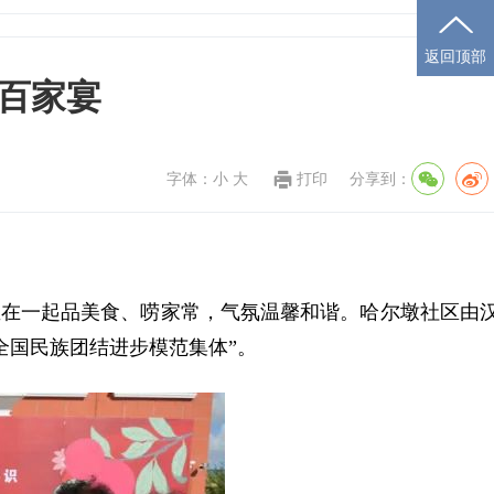
返回顶部
百家宴
字体：
小
大
打印
分享到：
坐在一起品美食、唠家常，气氛温馨和谐。哈尔墩社区由
全国民族团结进步模范集体”。