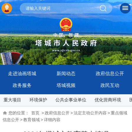
走进油画塔城
新闻动态
政府信息公开
政务服务
塔城视频
政民互动
重大项目
环境保护
公共企事业单位
优化营商环境
您的位置：
首页
>
政府信息公开
>
法定主动公开内容
>
重点领域
信息公开
>
教育领域
>
详细内容