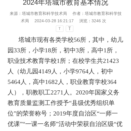
2024年塔城市教育基本情况
来源：塔城市教育和科学技术局
作者：塔城市教育和科学技
术局
2024-03-28 16:21:17
浏览：
3246
次
T
T
塔城市现有各类学校
56
所，其中，幼儿
园
33
所，小学
18
所，初中
3
所，高中
1
所，
职业技术教育学校
1
所；在校学生共
21423
人（幼儿园
4149
人，小学
9764
人，初中
5464
人，高中
1682
人，职业教育学校
364
人），职教职工
2271
人。
2020
年国家义务
教育质量监测工作授予
“
县级优秀组织单
位
”
的荣誉称号；
2019
年度自治区
“
一师一
优课
”“
一课一名师
”
活动中荣获自治区级
“
优