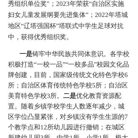
秀组织单位奖
"
；
2023
年荣获
“
自治区实施
妇女儿童发展纲要先进集体
”
；
2022
年
塔城
地区
“
辽塔强国杯
”
塔联式中学生足球对抗
中，获得优秀组织奖。
一是
铸牢中华民族共同体意识。各学校
积极打造
“
一校一品
”“
一校多品
”
校园文化品
牌创建
，目前，
国家级传统文化特色学校
6
所；自治区体育传统特色学校
5
所
；自治区
美育特色学校
3
所。
二是
优
化教育资源配
置。随着
乡镇学校学生人数逐年减少，城
区学位凸显紧张，对乡镇没有学生生源的
7
个教学点和
12
所幼儿园进行撤销；在城区
新建幼儿园
3
所、中学
1
所、小学
1
所
，极大