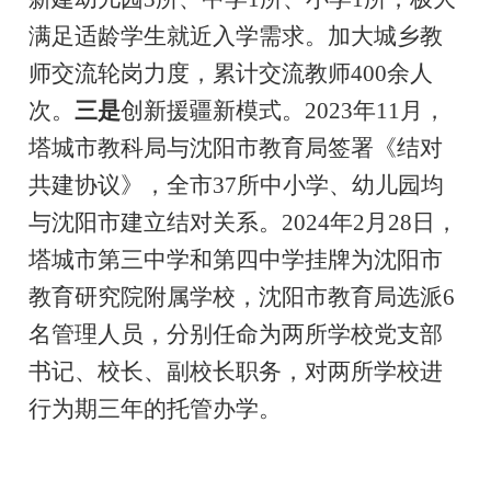
满足适龄学生就近入学需求。加大城乡教
师交流轮岗力度，累计交流教师
400
余人
次
。
三是
创新援疆新模式。
2023
年
11
月，
塔城市教科局与沈阳市教育局签署《结对
共建协议》，全市
37
所中小学、幼儿园均
与沈阳市建立结对关系。
2024
年
2
月
28
日，
塔城市第三中学和第四中学挂牌为沈阳市
教育研究院附属学校，沈阳市教育局选派
6
名管理人员，分别任命为两所学校党支部
书记、校长、副校长职务，对两所学校进
行为期三年的托管办学。