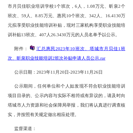
市月贝佳职业培训学校1个班次，6人，1.08万元、昕泉2个
班次、59人、8.85万元、惠民10个班次、342人、16.4130万
元
拟享受职业技能培训补贴，现对
三家机构
享受职业技能培
训补贴
13班次、407人26.3430万元
的人员名单予以公示。
附件：
汇总惠民2023年10班次、塔城市月贝佳1班
次、昕泉职业技能培训2班次补贴申请人员公示.rar
公示日期：2023年
11
月
20
日-2023年
11
月
26
日
公示期间，任何单位和个人如发现不符合职业技能培训
项目目录的、公示内容与实际不相符或有异议的，请及时向
塔城市人力资源和社会保障局举报，我们将认真进行调查核
实，并按照有关规定做出相应处理。
监督渠道：