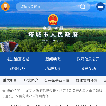
走进油画塔城
新闻动态
政府信息公开
政务服务
塔城视频
政民互动
重大项目
环境保护
公共企事业单位
优化营商环境
您的位置：
首页
>
政府信息公开
>
法定主动公开内容
>
重点领域
信息公开
>
稳岗就业
>
详细内容