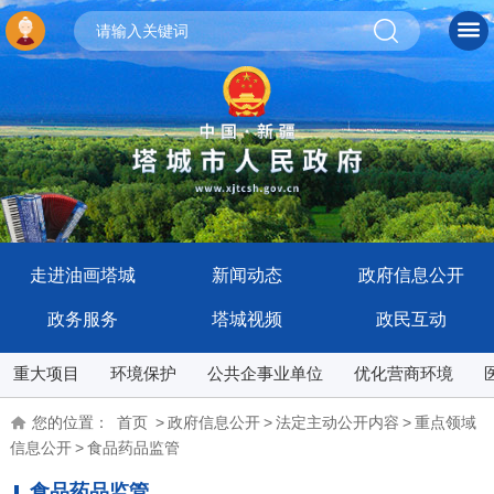
走进油画塔城
新闻动态
政府信息公开
政务服务
塔城视频
政民互动
重大项目
环境保护
公共企事业单位
优化营商环境
您的位置：
首页
>
政府信息公开
>
法定主动公开内容
>
重点领域
信息公开
>
食品药品监管
食品药品监管